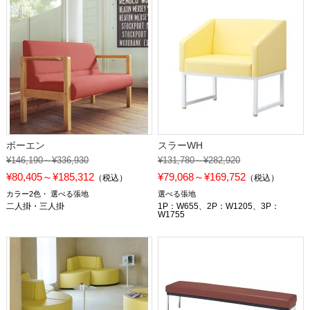
ボーエン
スラーWH
¥146,190～¥336,930
¥131,780～¥282,920
¥80,405～¥185,312
¥79,068～¥169,752
（税込）
（税込）
カラー2色
選べる張地
選べる張地
二人掛・三人掛
1P：W655、2P：W1205、3P：
W1755