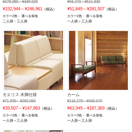
¥278,080～¥449,020
¥94,270～¥511,830
¥152,944～¥246,961
¥51,849～¥281,507
（税込）
（税込）
カラー2色
選べる張地
カラー2色
選べる張地
二人掛・三人掛
一人掛～三人掛
モエリス 木脚仕様
カーム
¥71,830～¥269,060
¥116,270～¥340,670
¥39,507～¥147,983
¥63,949～¥187,369
（税込）
（税込）
カラー2色
選べる張地
カラー3色
選べる張地
一人掛～三人掛
一人掛～三人掛