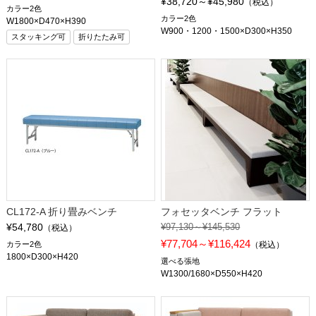
¥38,720～¥45,980
（税込）
カラー2色
カラー2色
W1800×D470×H390
W900・1200・1500×D300×H350
スタッキング可
折りたたみ可
CL172-A 折り畳みベンチ
フォセッタベンチ フラット
¥54,780
¥97,130～¥145,530
（税込）
¥77,704～¥116,424
カラー2色
（税込）
1800×D300×H420
選べる張地
W1300/1680×D550×H420