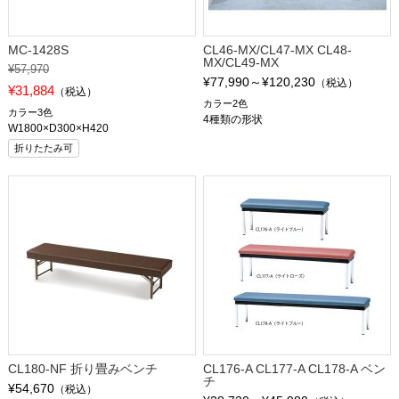
MC-1428S
CL46-MX/CL47-MX CL48-
MX/CL49-MX
¥57,970
¥77,990～¥120,230
（税込）
¥31,884
（税込）
カラー2色
カラー3色
4種類の形状
W1800×D300×H420
折りたたみ可
CL180-NF 折り畳みベンチ
CL176-A CL177-A CL178-A ベン
チ
¥54,670
（税込）