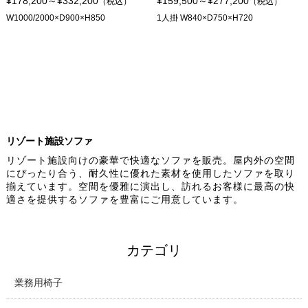
¥178,200～¥332,200
¥159,500～¥277,200
（税込）
（税込）
W1000/2000×D900×H850
1人掛 W840×D750×H720
リゾート施設ソファ
リゾート施設向けの豪華で快適なソファを販売。屋内外の空間
にぴったり合う、耐久性に優れた素材を使用したソファを取り
揃えています。空間を優雅に演出し、訪れるお客様に最高の快
適さを提供するソファを豊富にご用意しています。
カテゴリ
業務用椅子