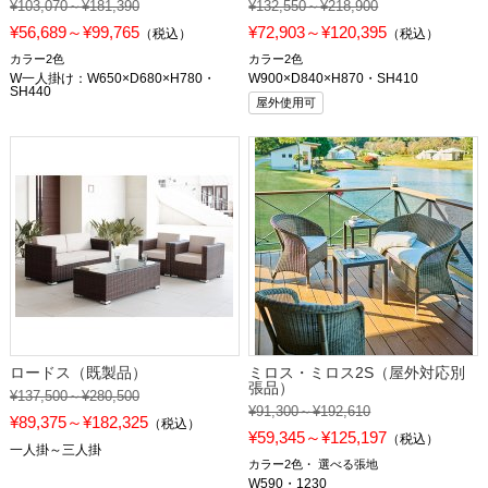
¥103,070～¥181,390
¥132,550～¥218,900
¥56,689～¥99,765
¥72,903～¥120,395
（税込）
（税込）
カラー2色
カラー2色
W一人掛け：W650×D680×H780・
W900×D840×H870・SH410
SH440
屋外使用可
ロードス（既製品）
ミロス・ミロス2S（屋外対応別
張品）
¥137,500～¥280,500
¥91,300～¥192,610
¥89,375～¥182,325
（税込）
¥59,345～¥125,197
（税込）
一人掛～三人掛
カラー2色
選べる張地
W590・1230