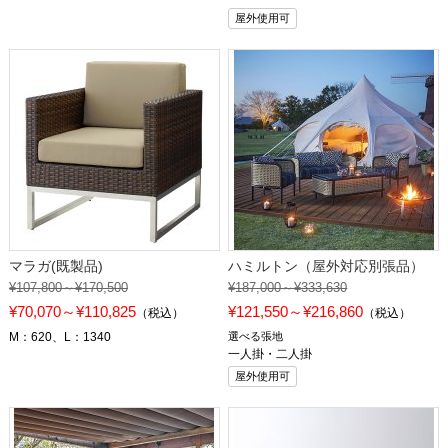
屋外使用可
マラガ(既製品)
ハミルトン（屋外対応別張品）
¥107,800～¥170,500
¥187,000～¥333,630
¥70,070～¥110,825
¥121,550～¥216,860
（税込）
（税込）
M：620、L：1340
選べる張地
一人掛・二人掛
屋外使用可