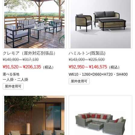
クレモア（屋外対応別張品）
ハミルトン(既製品)
¥140,800～¥317,130
¥143,000～¥225,500
¥91,520～¥206,135
¥92,950～¥146,575
（税込）
（税込）
選べる張地
W610・1260×D660×H720・SH400
一人掛・二人掛
屋外使用可
屋外使用可