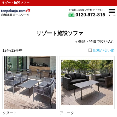
リゾート施設ソファ
リゾート施設ソファ
＋機能・特徴で絞り込む
12件/12件中
価格が安い順
クヌート
アニーク