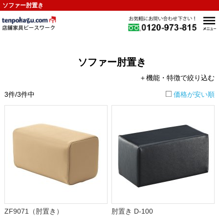
ソファー肘置き
ソファー肘置き
＋機能・特徴で絞り込む
3件/3件中
価格が安い順
ZF9071（肘置き）
肘置き D-100