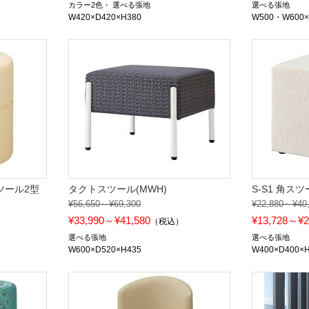
カラー2色
選べる張地
選べる張地
W420×D420×H380
W500・W600×
ツール2型
タクトスツール(MWH)
S-S1 角ス
¥56,650～¥69,300
¥22,880～¥40
¥33,990～¥41,580
¥13,728～¥2
）
（税込）
選べる張地
選べる張地
W600×D520×H435
W400×D400×