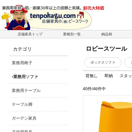
店舗家具トップ
業種別一覧
納品例
ロビースツール
カテゴリ
業務用椅子
ボックスソファ
背無し
即納
スタ
業務用ソファ
40件/46件中
業務用テーブル
テーブル脚
ガーデン家具