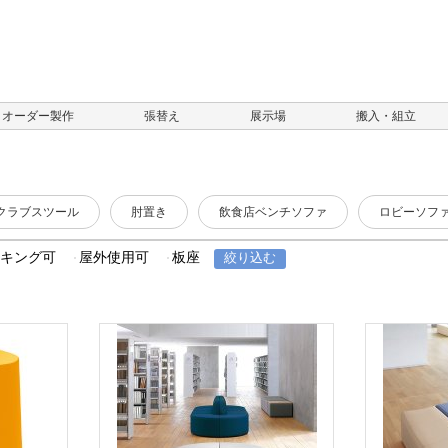
オーダー製作
張替え
展示場
搬入・組立
クラブスツール
肘置き
飲食店ベンチソファ
ロビーソフ
ッキング可
屋外使用可
板座