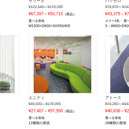
サリータ
パッセロ
¥122,540～¥170,390
¥78,870～¥14
¥67,397～¥93,715
¥43,379～¥7
）
（税込）
選べる張地
カラー2色
選
W1500×D600×SH350/400
S：W600×D60
エニティ
アトース
¥49,830～¥178,090
¥74,250～¥44
¥27,407～¥97,950
¥40,838～¥2
）
（税込）
選べる張地
選べる張地
12種類の形状
18種類の形状