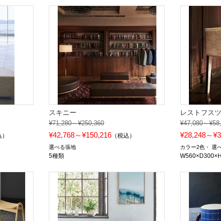
スキニー
レストフス
¥71,280～¥250,360
¥47,080～¥58
¥42,768～¥150,216
¥28,248～¥3
込）
（税込）
選べる張地
カラー2色
選
5種類
W560×D300×