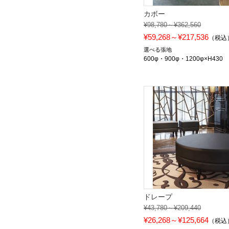
カボー
¥98,780～¥362,560
¥59,268～¥217,536
（税込
選べる張地
600φ・900φ・1200φ×H430
ドレープ
¥43,780～¥209,440
¥26,268～¥125,664
（税込