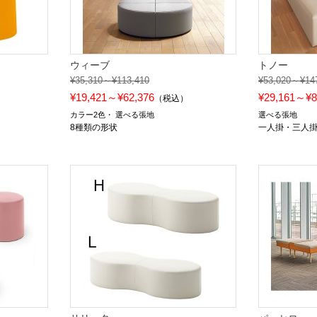
ウィーブ
トノー
¥35,310～¥113,410
¥53,020～¥14
¥19,421～¥62,376
¥29,161～¥8
（税込）
カラー2色
選べる張地
選べる張地
8種類の形状
一人掛・三人