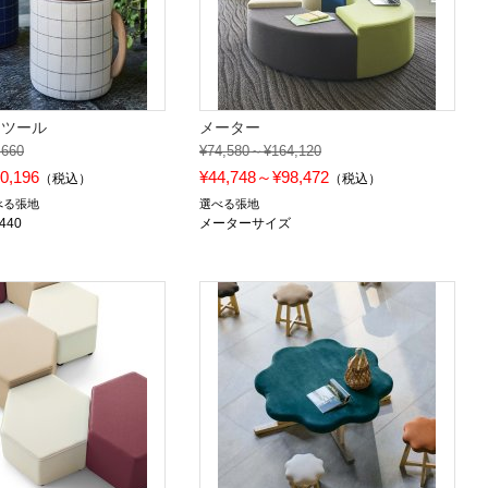
スツール
メーター
,660
¥74,580～¥164,120
0,196
¥44,748～¥98,472
（税込）
（税込）
べる張地
選べる張地
440
メーターサイズ