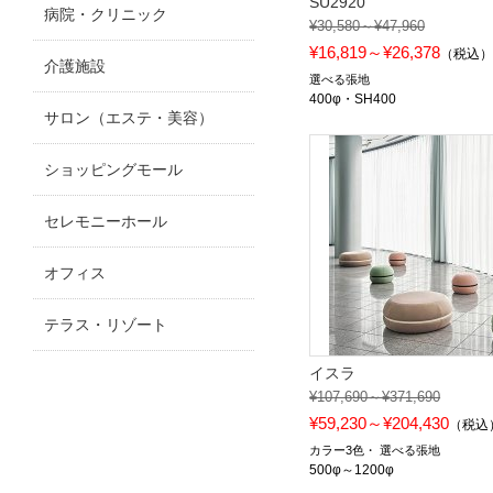
SU2920
病院・クリニック
¥30,580～¥47,960
¥16,819～¥26,378
（税込
介護施設
選べる張地
400φ・SH400
サロン（エステ・美容）
ショッピングモール
セレモニーホール
オフィス
テラス・リゾート
イスラ
¥107,690～¥371,690
¥59,230～¥204,430
（税込
カラー3色
選べる張地
500φ～1200φ