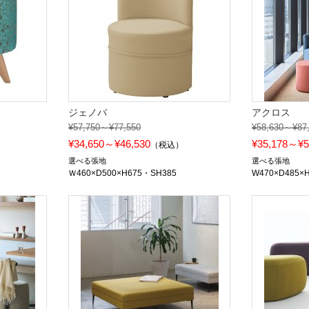
ジェノバ
アクロス
¥57,750～¥77,550
¥58,630～¥87
¥34,650～¥46,530
¥35,178～¥5
）
（税込）
選べる張地
選べる張地
Ｗ460×D500×H675・SH385
W470×D485×H