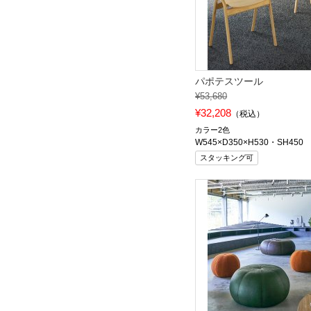
パポテスツール
¥53,680
¥32,208
（税込）
カラー2色
W545×D350×H530・SH450
スタッキング可