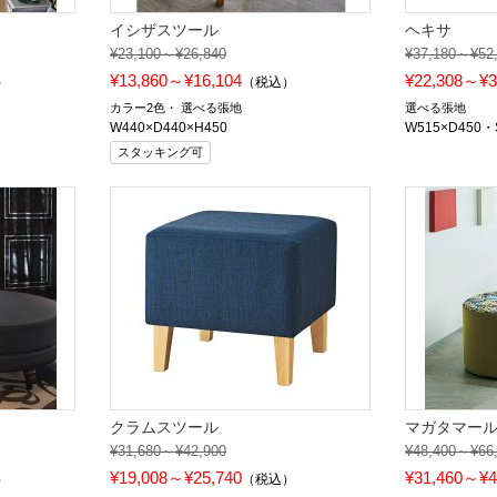
イシザスツール
ヘキサ
¥23,100～¥26,840
¥37,180～¥52
¥13,860～¥16,104
¥22,308～¥3
）
（税込）
カラー2色
選べる張地
選べる張地
W440×D440×H450
W515×D450
スタッキング可
クラムスツール
マガタマール5
¥31,680～¥42,900
¥48,400～¥66
¥19,008～¥25,740
¥31,460～¥4
）
（税込）