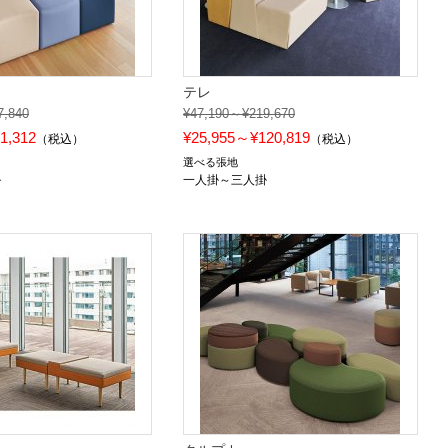
テレ
7,840
¥47,190～¥219,670
1,312
¥25,955～¥120,819
（税込）
（税込）
選べる張地
掛
一人掛～三人掛