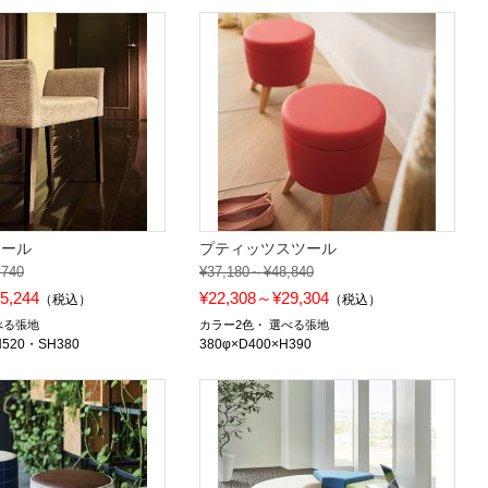
ツール
プティッツスツール
,740
¥37,180～¥48,840
5,244
¥22,308～¥29,304
（税込）
（税込）
べる張地
カラー2色
選べる張地
H520・SH380
380φ×D400×H390