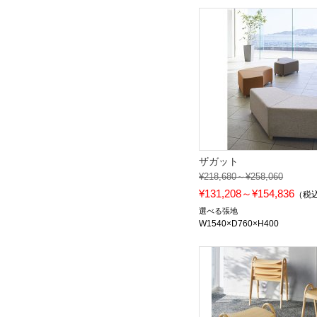
ザガット
¥218,680～¥258,060
¥131,208～¥154,836
（税
選べる張地
W1540×D760×H400