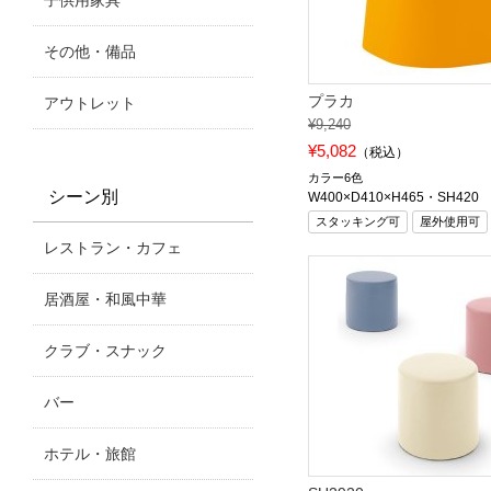
子供用家具
その他・備品
プラカ
アウトレット
¥9,240
¥5,082
（税込）
カラー6色
シーン別
W400×D410×H465・SH420
スタッキング可
屋外使用可
レストラン・カフェ
居酒屋・和風中華
クラブ・スナック
バー
ホテル・旅館