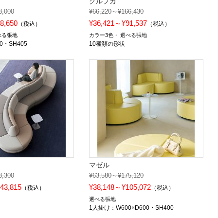
クルプカ
3,000
¥66,220～¥166,430
8,650
¥36,421～¥91,537
（税込）
（税込）
べる張地
カラー3色
選べる張地
0・SH405
10種類の形状
マゼル
3,300
¥63,580～¥175,120
43,815
¥38,148～¥105,072
（税込）
（税込）
選べる張地
1人掛け：W600×D600・SH400