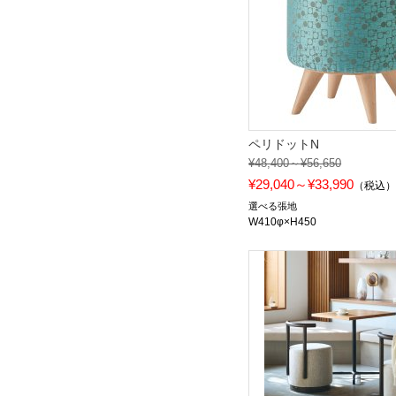
ペリドットN
¥48,400～¥56,650
¥29,040～¥33,990
（税込
選べる張地
W410φ×H450