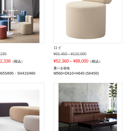
ロイ
,230
¥65,450～¥110,000
2,338
¥52,360～¥88,000
（税込）
（税込）
選べる張地
655/695・SH415/460
W560×D610×H640 (SH450)