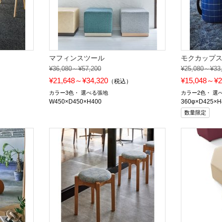
マフィンスツール
モクカップ
¥36,080～¥57,200
¥25,080～¥33
¥21,648～¥34,320
¥15,048～¥2
（税込）
カラー3色
選べる張地
カラー2色
選
W450×D450×H400
360φ×D425×H
数量限定