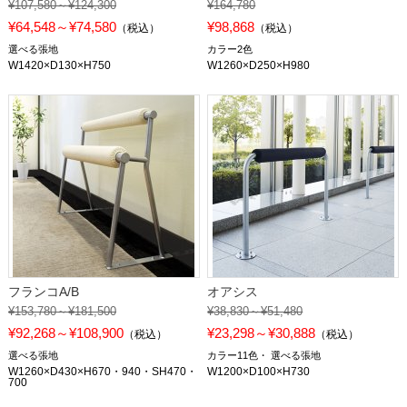
¥107,580～¥124,300
¥164,780
¥64,548～¥74,580
¥98,868
（税込）
（税込）
選べる張地
カラー2色
W1420×D130×H750
W1260×D250×H980
フランコA/B
オアシス
¥153,780～¥181,500
¥38,830～¥51,480
¥92,268～¥108,900
¥23,298～¥30,888
（税込）
（税込）
選べる張地
カラー11色
選べる張地
W1260×D430×H670・940・SH470・
W1200×D100×H730
700