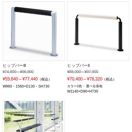
ヒップバーⅢ
ヒップバーⅡ
¥74,800～¥96,800
¥88,000～¥97,900
¥59,840～¥77,440
¥70,400～¥78,320
（税込）
（税込）
W960・1560×D130・SH730
カラー2色
選べる張地
W1140×D90×H730