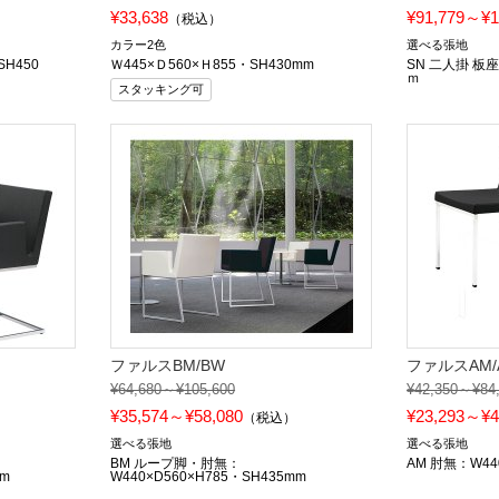
¥33,638
¥91,779～¥1
）
（税込）
カラー2色
選べる張地
SH450
Ｗ445×Ｄ560×Ｈ855・SH430mm
SN 二人掛 板座
ｍ
スタッキング可
ファルスBM/BW
ファルスAM/
¥64,680～¥105,600
¥42,350～¥84
¥35,574～¥58,080
¥23,293～¥4
）
（税込）
選べる張地
選べる張地
BM ループ脚・肘無：
AM 肘無：W440
mm
W440×D560×H785・SH435mm