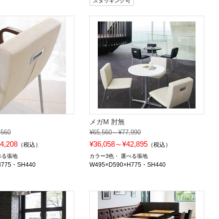
スタッキング可
メガM 肘無
,560
¥65,560～¥77,990
4,208
¥36,058～¥42,895
（税込）
（税込）
べる張地
カラー3色
選べる張地
H775・SH440
W495×D590×H775・SH440