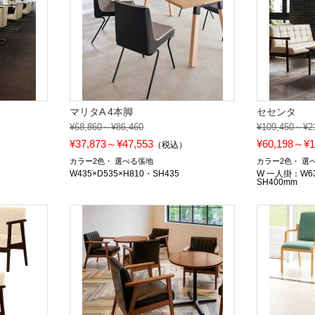
マリタA 4本脚
セセンタ
¥68,860～¥86,460
¥109,450～¥2
¥37,873～¥47,553
¥60,198～¥1
）
（税込）
カラー2色
選べる張地
カラー2色
選
W435×D535×H810・SH435
W 一人掛：W63
SH400mm