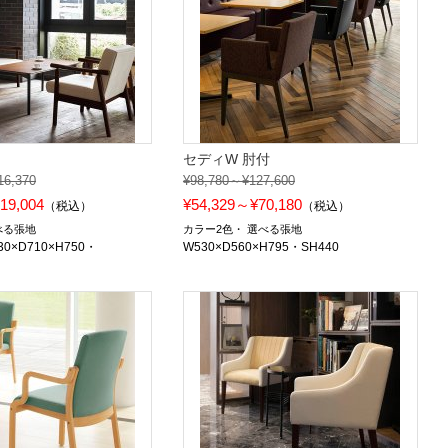
セディW 肘付
16,370
¥98,780～¥127,600
19,004
¥54,329～¥70,180
（税込）
（税込）
べる張地
カラー2色
選べる張地
0×D710×H750・
W530×D560×H795・SH440