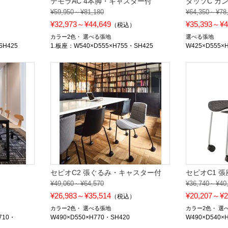
テモラAC 4本脚・キャスター付
タッソC カ
¥59,950～¥81,180
¥64,350～¥78
¥32,973～¥44,649
¥35,393～¥4
）
（税込）
カラー2色
選べる張地
選べる張地
SH425
1.板座：W540×D555×H755・SH425
W425×D555×
セピオC2 張ぐるみ・キャスター付
セピオC1 
¥49,060～¥64,570
¥36,740～¥40
¥26,983～¥35,514
¥20,207～¥2
）
（税込）
カラー2色
選べる張地
カラー2色
選
710・
W490×D550×H770・SH420
W490×D540×