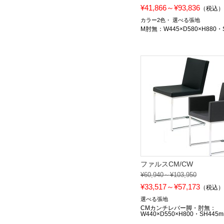
¥41,866～¥93,836
（税込
カラー2色
選べる張地
M肘無：W445×D580×H880・
ファルスCM/CW
¥60,940～¥103,950
¥33,517～¥57,173
（税込
選べる張地
CMカンチレバー脚・肘無：
W440×D550×H800・SH445