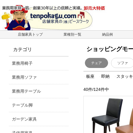
店舗家具トップ
業種別一覧
納品例
ショッピングモ
カテゴリ
業務用椅子
チェア
ソファ
板座
即納
スタッ
業務用ソファ
40件/124件中
業務用テーブル
テーブル脚
ガーデン家具