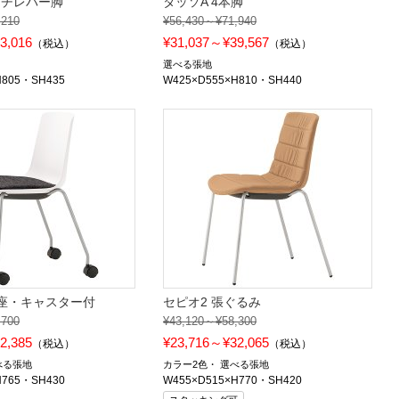
ンチレバー脚
タッソA 4本脚
,210
¥56,430～¥71,940
3,016
¥31,037～¥39,567
（税込）
（税込）
選べる張地
H805・SH435
W425×D555×H810・SH440
張座・キャスター付
セピオ2 張ぐるみ
,700
¥43,120～¥58,300
2,385
¥23,716～¥32,065
（税込）
（税込）
べる張地
カラー2色
選べる張地
H765・SH430
W455×D515×H770・SH420