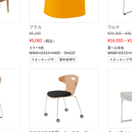
プラカ
ワルナ
¥9,240
¥29,260～¥36
¥5,082
¥16,093～¥1
（税込）
カラー6色
選べる張地
W400×D410×H465・SH420
W480×D515×
スタッキング可
屋外使用可
スタッキング