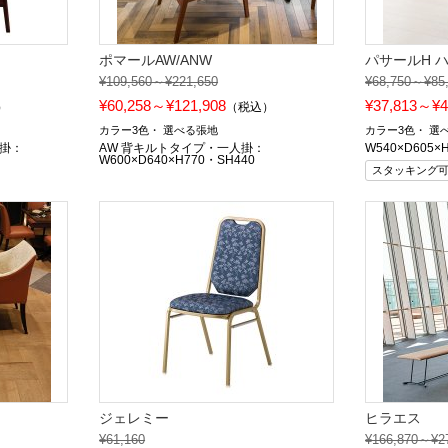
ポマールAW/ANW
パサールH 
¥109,560～¥221,650
¥68,750～¥85
¥60,258～¥121,908
¥37,813～¥4
）
（税込）
カラー3色
選べる張地
カラー3色
選
人掛：
AW 背キルトタイプ・一人掛：
W540×D605×
W600×D640×H770・SH440
スタッキング
ジェレミー
ヒラエス
¥61,160
¥166,870～¥2