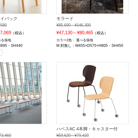
ハイバック
モラード
,580
¥85,690～¥146,300
7,069
¥47,130～¥80,465
（税込）
（税込）
べる張地
カラー2色
選べる張地
H895・SH440
M 肘無し：W455×D575×H805・SH450
可
ハベスAC 4本脚・キャスター付
73,460
¥59,620～¥79,420