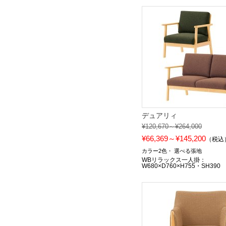
デュアリィ
¥120,670～¥264,000
¥66,369～¥145,200
（税込
カラー2色
選べる張地
WBリラックス一人掛：
W680×D760×H755・SH390