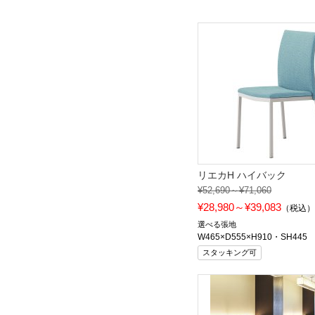
リエカH ハイバック
¥52,690～¥71,060
¥28,980～¥39,083
（税込
選べる張地
W465×D555×H910・SH445
スタッキング可