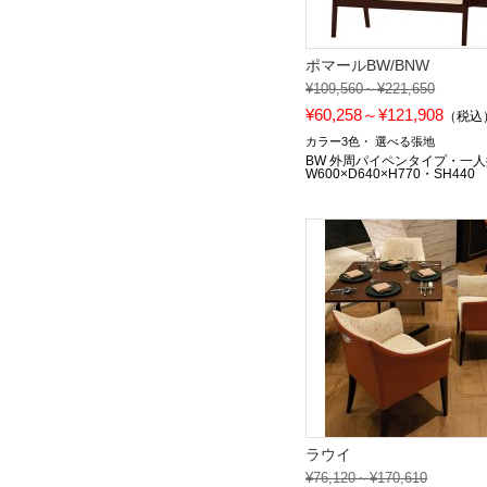
ポマールBW/BNW
¥109,560～¥221,650
¥60,258～¥121,908
（税込
カラー3色
選べる張地
BW 外周パイペンタイプ・一
W600×D640×H770・SH440
ラウイ
¥76,120～¥170,610