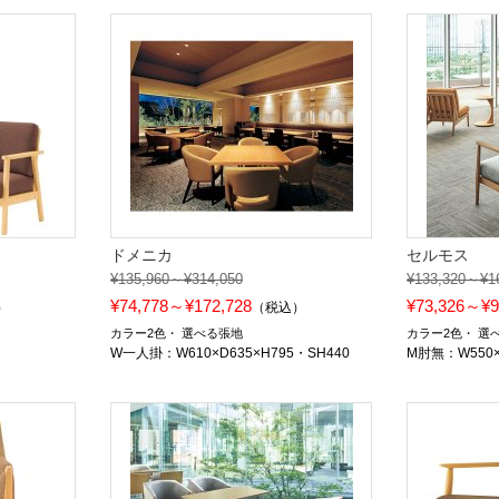
ドメニカ
セルモス
¥135,960～¥314,050
¥133,320～¥1
¥74,778～¥172,728
¥73,326～¥9
）
（税込）
カラー2色
選べる張地
カラー2色
選
W一人掛：W610×D635×H795・SH440
M肘無：W550×