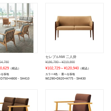
セレブルNW 二人掛
64,780
¥186,780～¥219,890
0,629
¥102,729～¥120,940
（税込）
（税込）
べる張地
カラー4色
選べる張地
D750×H800・SH410
W1290×D620×H775・SH430