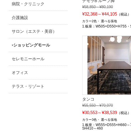
テモラB ループ脚
病院・クリニック
¥58,850～¥80,190
¥32,368～¥44,105
（税込
介護施設
カラー2色
選べる張地
1.板座：W505×D550×H755・
サロン（エステ・美容）
ショッピングモール
セレモニーホール
オフィス
テラス・リゾート
タンコ
¥55,550～¥70,070
¥30,553～¥38,539
（税込
カラー3色
選べる張地
1.板座：W555×D555×H660～
SH410～460