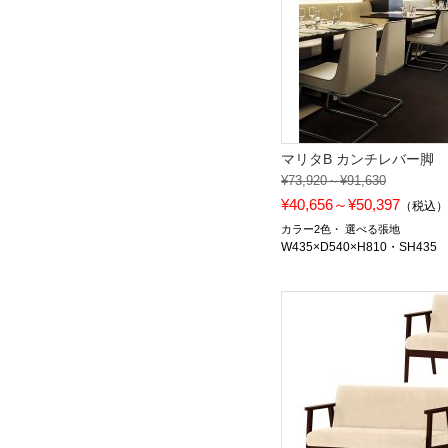
マリタB カンチレバー脚
¥73,920～¥91,630
¥40,656～¥50,397
（税込
カラー2色
選べる張地
W435×D540×H810・SH435