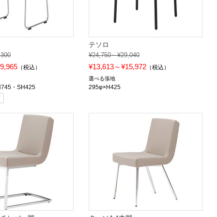
テソロ
,300
¥24,750～¥29,040
9,965
¥13,613～¥15,972
（税込）
（税込）
選べる張地
H745・SH425
295φ×H425
可