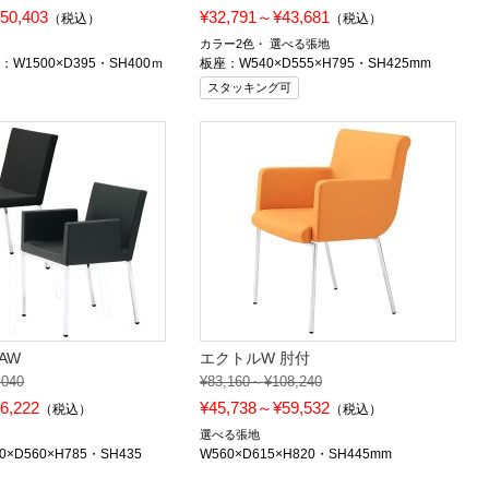
50,403
¥32,791～¥43,681
（税込）
（税込）
カラー2色
選べる張地
：W1500×D395・SH400ｍ
板座：W540×D555×H795・SH425mm
スタッキング可
AW
エクトルW 肘付
,040
¥83,160～¥108,240
6,222
¥45,738～¥59,532
（税込）
（税込）
選べる張地
×D560×H785・SH435
W560×D615×H820・SH445mm