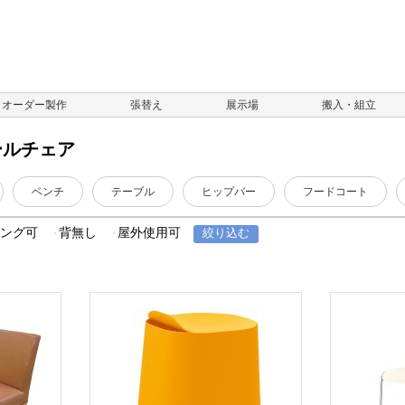
オーダー製作
張替え
展示場
搬入・組立
ールチェア
ベンチ
テーブル
ヒップバー
フードコート
キング可
背無し
屋外使用可