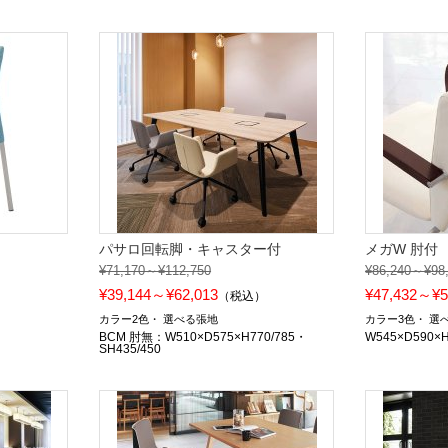
パサロ回転脚・キャスター付
メガW 肘付
¥71,170～¥112,750
¥86,240～¥98
¥39,144～¥62,013
¥47,432～¥5
）
（税込）
カラー2色
選べる張地
カラー3色
選
BCM 肘無：W510×D575×H770/785・
W545×D590×
SH435/450