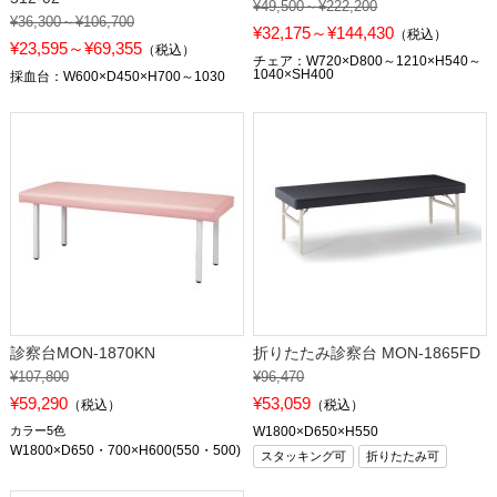
¥49,500～¥222,200
¥36,300～¥106,700
¥32,175～¥144,430
（税込）
¥23,595～¥69,355
（税込）
チェア：W720×D800～1210×H540～
1040×SH400
採血台：W600×D450×H700～1030
診察台MON-1870KN
折りたたみ診察台 MON-1865FD
¥107,800
¥96,470
¥59,290
¥53,059
（税込）
（税込）
カラー5色
W1800×D650×H550
W1800×D650・700×H600(550・500)
スタッキング可
折りたたみ可