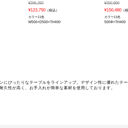
¥206,250
¥250,800
¥123,750
¥150,480
）
（税込）
（
カラー11色
カラー11色
W500×D500×TH400
500Φ×TH400
ンにぴったりなテーブルをラインアップ。デザイン性に優れたテ
耐久性が高く、お手入れが簡単な素材を使用しております。