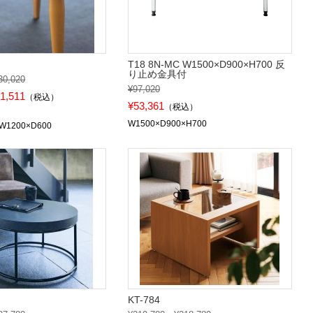
T18 8N-MC W1500×D900×H700 反
り止め金具付
30,020
¥97,020
1,511
（税込）
¥53,361
（税込）
W1500×D900×H700
W1200×D600
KT-784