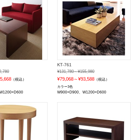
KT-761
2,780
¥131,780～¥155,980
5,668
¥79,068～¥93,588
（税込）
（税込）
カラー3色
W1200×D600
W900×D900、W1200×D600