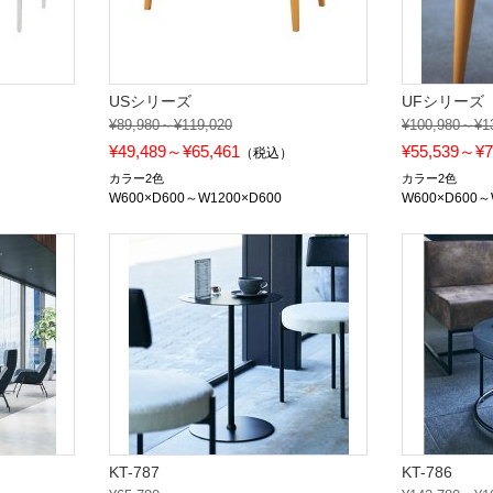
USシリーズ
UFシリーズ
¥89,980～¥119,020
¥100,980～¥1
¥49,489～¥65,461
¥55,539～¥7
）
（税込）
カラー2色
カラー2色
W600×D600～W1200×D600
W600×D600～
KT-787
KT-786