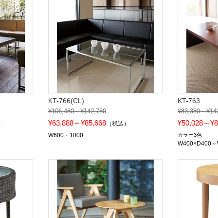
KT-766(CL)
KT-763
¥106,480～¥142,780
¥83,380～¥14
¥63,888～¥85,668
¥50,028～¥8
）
（税込）
W600・1000
カラー3色
W400×D400～