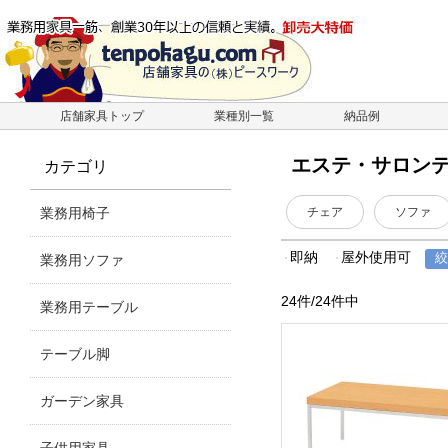
店舗家具トップ
業種別一覧
納品例
エステ・サロン
カテゴリ
業務用椅子
チェア
ソファ
即納
屋外使用可
業務用ソファ
24件/24件中
業務用テーブル
テーブル脚
ガーデン家具