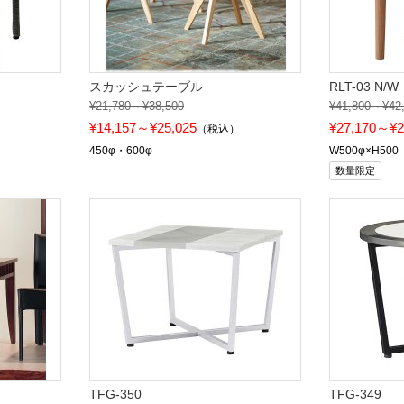
スカッシュテーブル
RLT-03 N/W
¥21,780～¥38,500
¥41,800～¥42
¥14,157～¥25,025
¥27,170～¥2
（税込）
450φ・600φ
W500φ×H500
数量限定
TFG-350
TFG-349