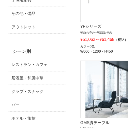
子供用家具
その他・備品
YFシリーズ
アウトレット
¥92,840～¥111,760
¥51,062～¥61,468
（税込
カラー3色
シーン別
W600・1200・H450
レストラン・カフェ
居酒屋・和風中華
クラブ・スナック
バー
ホテル・旅館
GMS脚テーブル