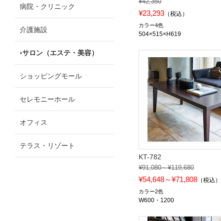
¥42,350
病院・クリニック
¥23,293
（税込）
カラー4色
介護施設
504×515×H619
サロン（エステ・美容）
ショッピングモール
セレモニーホール
オフィス
テラス・リゾート
KT-782
¥91,080～¥119,680
¥54,648～¥71,808
（税込
カラー2色
W600・1200