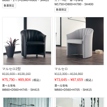
W680・1775×D940×H900・SH420
カラー6色
選べる張地
W1750×D800×H780・SH400
数量限定
数量限定
マルセロ2型
マルセロ
¥116,600～¥138,160
¥113,300～¥134,860
¥75,790～¥89,804
¥73,645～¥87,659
（税込）
（税込）
選べる張地
選べる張地
W660×D560×H745・SH415
W660×D560×H705・SH415