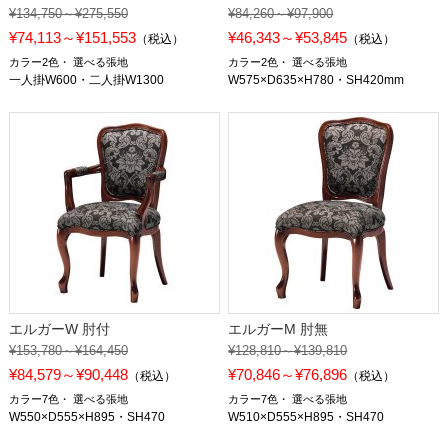
¥134,750～¥275,550
¥84,260～¥97,900
¥74,113～¥151,553
¥46,343～¥53,845
（税込）
（税込）
カラー2色
選べる張地
カラー2色
選べる張地
一人掛W600・二人掛W1300
W575×D635×H780・SH420mm
エルガーW 肘付
エルガーM 肘無
¥153,780～¥164,450
¥128,810～¥139,810
¥84,579～¥90,448
¥70,846～¥76,896
（税込）
（税込）
カラー7色
選べる張地
カラー7色
選べる張地
W550×D555×H895・SH470
W510×D555×H895・SH470