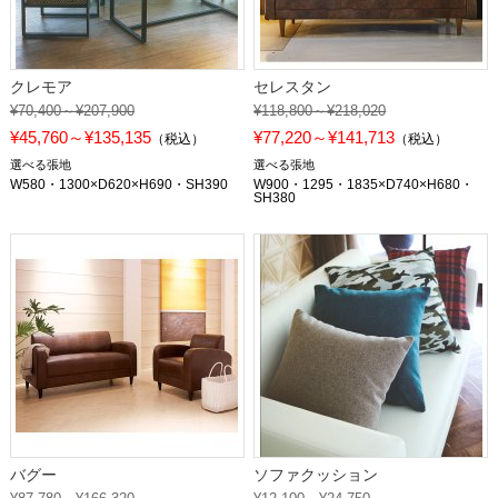
クレモア
セレスタン
¥70,400～¥207,900
¥118,800～¥218,020
¥45,760～¥135,135
¥77,220～¥141,713
（税込）
（税込）
選べる張地
選べる張地
W580・1300×D620×H690・SH390
W900・1295・1835×D740×H680・
SH380
バグー
ソファクッション