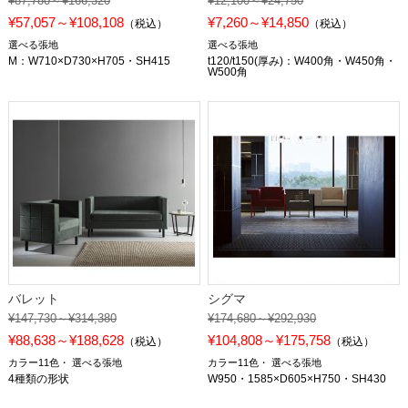
¥87,780～¥166,320
¥12,100～¥24,750
¥57,057～¥108,108
¥7,260～¥14,850
（税込）
（税込）
選べる張地
選べる張地
M：W710×D730×H705・SH415
t120/t150(厚み)：W400角・W450角・
W500角
バレット
シグマ
¥147,730～¥314,380
¥174,680～¥292,930
¥88,638～¥188,628
¥104,808～¥175,758
（税込）
（税込）
カラー11色
選べる張地
カラー11色
選べる張地
4種類の形状
W950・1585×D605×H750・SH430