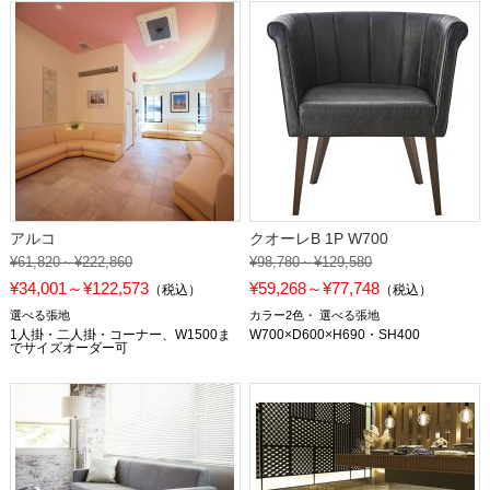
アルコ
クオーレB 1P W700
¥61,820～¥222,860
¥98,780～¥129,580
¥34,001～¥122,573
¥59,268～¥77,748
（税込）
（税込）
選べる張地
カラー2色
選べる張地
1人掛・二人掛・コーナー、W1500ま
W700×D600×H690・SH400
でサイズオーダー可