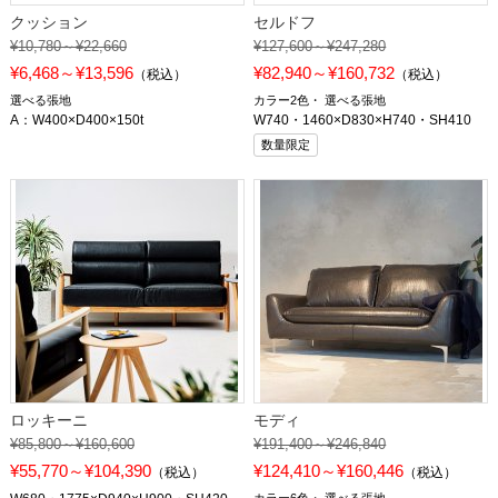
クッション
セルドフ
¥10,780～¥22,660
¥127,600～¥247,280
¥6,468～¥13,596
¥82,940～¥160,732
（税込）
（税込）
選べる張地
カラー2色
選べる張地
A：W400×D400×150t
W740・1460×D830×H740・SH410
数量限定
ロッキーニ
モディ
¥85,800～¥160,600
¥191,400～¥246,840
¥55,770～¥104,390
¥124,410～¥160,446
（税込）
（税込）