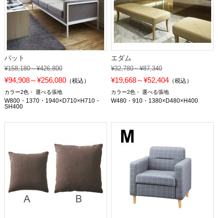
パット
エダム
¥158,180～¥426,800
¥32,780～¥87,340
¥94,908～¥256,080
¥19,668～¥52,404
（税込）
（税込）
カラー2色
選べる張地
カラー2色
選べる張地
W800・1370・1940×D710×H710・
W480・910・1380×D480×H400
SH400