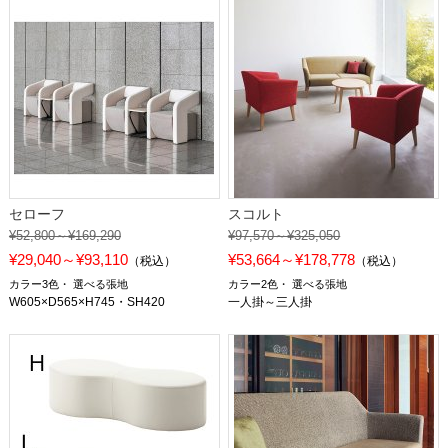
セローフ
スコルト
¥52,800～¥169,290
¥97,570～¥325,050
¥29,040～¥93,110
¥53,664～¥178,778
（税込）
（税込）
カラー3色
選べる張地
カラー2色
選べる張地
W605×D565×H745・SH420
一人掛～三人掛