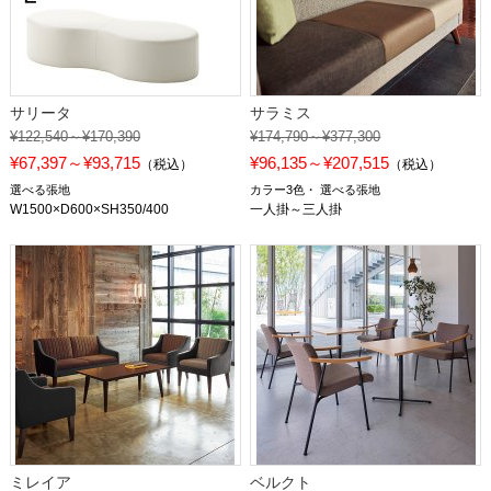
サリータ
サラミス
¥122,540～¥170,390
¥174,790～¥377,300
¥67,397～¥93,715
¥96,135～¥207,515
（税込）
（税込）
選べる張地
カラー3色
選べる張地
W1500×D600×SH350/400
一人掛～三人掛
ミレイア
ベルクト