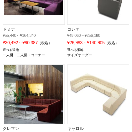
ドミナ
コレオ
¥55,440～¥164,340
¥49,060～¥256,190
¥30,492～¥90,387
¥26,983～¥140,905
（税込）
（税込）
選べる張地
選べる張地
一人掛・二人掛・コーナー
サイズオーダー
クレマン
キャロル