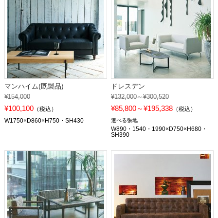
マンハイム(既製品)
ドレスデン
¥154,000
¥132,000～¥300,520
¥100,100
¥85,800～¥195,338
（税込）
（税込）
W1750×D860×H750・SH430
選べる張地
W890・1540・1990×D750×H680・
SH390