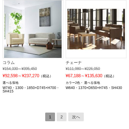
コラム
チェーナ
¥154,330～¥395,450
¥111,980～¥226,050
¥92,598～¥237,270
¥67,188～¥135,630
（税込）
（税込）
選べる張地
カラー2色
選べる張地
W740・1300・1850×D745×H700・
W640・1370×D650×H745・SH430
SH415
1
2
次へ