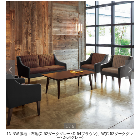
1
/
5
1N NW 張地：布地(C-52ダークグレー×D-54ブラウン)、W(C-52ダークグレ
ー×D-54グレー)