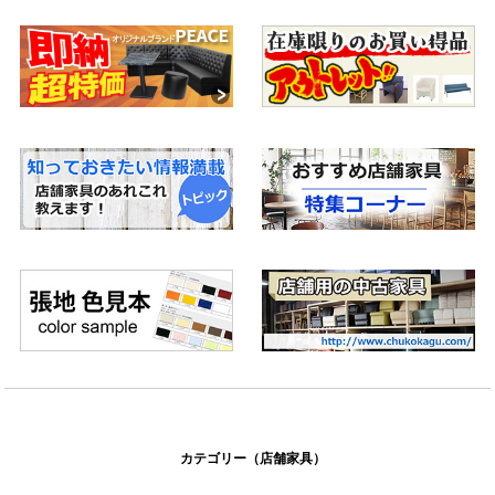
すめのガーデンパラソルもご案内致します。
ソファのお手入れについて
ソファを長持ちさせる秘訣は定期的なメンテナンス。生地の素材
別にソファの正しいお手入れ方法をご紹介しています。
和室・座敷に合うダイニングテーブル
畳の部屋、お座敷や和室で使用するのに最適な商品について。
テーブルのサイズ・寸法
飲食店で比較的よく使われるサイズや寸法をご紹介
脚底プラパート
床面をキズから守るため、椅子の脚底に取り付けるプラパートを
ご紹介
Rサイズと天板側面仕上げの種類
天板のR（コーナー）サイズの見方や、天板側面の縁仕上げの種類
についてご紹介
カテゴリー（店舗家具）