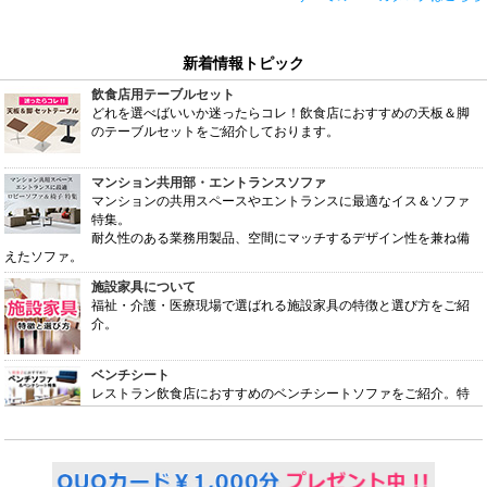
新着情報トピック
飲食店用テーブルセット
どれを選べばいいか迷ったらコレ！飲食店におすすめの天板＆脚
のテーブルセットをご紹介しております。
マンション共用部・エントランスソファ
マンションの共用スペースやエントランスに最適なイス＆ソファ
特集。
耐久性のある業務用製品、空間にマッチするデザイン性を兼ね備
えたソファ。
施設家具について
福祉・介護・医療現場で選ばれる施設家具の特徴と選び方をご紹
介。
ベンチシート
レストラン飲食店におすすめのベンチシートソファをご紹介。特
徴やそれぞれのタイプなどを掲載しております。
荷物置き付きチェア
座の下に棚が設置してあり、バッグや手荷物が置ける便利なチェ