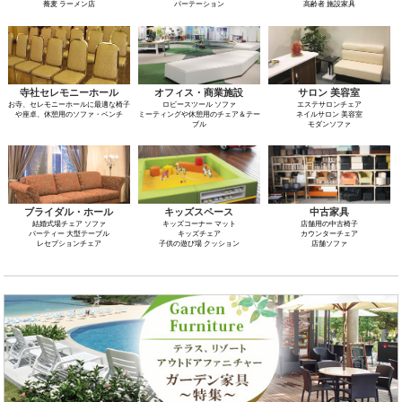
蕎麦 ラーメン店
パーテーション
高齢者 施設家具
寺社セレモニーホール
オフィス・商業施設
サロン 美容室
お寺、セレモニーホールに最適な椅子
ロビースツール ソファ
エステサロンチェア
や座卓、休憩用のソファ・ベンチ
ミーティングや休憩用のチェア＆テー
ネイルサロン 美容室
ブル
モダンソファ
ブライダル・ホール
キッズスペース
中古家具
結婚式場チェア ソファ
キッズコーナー マット
店舗用の中古椅子
パーティー 大型テーブル
キッズチェア
カウンターチェア
レセプションチェア
子供の遊び場 クッション
店舗ソファ