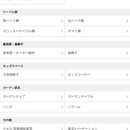
テーブル脚
角ベース脚
丸ベース脚
カウンターテーブル脚
ヤマト脚
座布団・座椅子
座布団・オーダー製作
座椅子
キッズスペース
子供用椅子
キッズコーナー
ガーデン家具
ガーデンチェア
ガーデンテーブル
ベンチ
パラソル
その他
ナゼロ 医療福祉家具
衝立/パーテーション