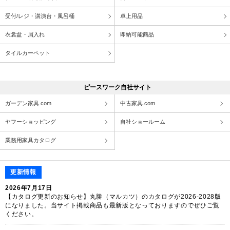
受付/レジ・講演台・風呂桶
卓上用品
衣裳盆・屑入れ
即納可能商品
タイルカーペット
ピースワーク自社サイト
ガーデン家具.com
中古家具.com
ヤフーショッピング
自社ショールーム
業務用家具カタログ
更新情報
2026年7月17日
【カタログ更新のお知らせ】丸勝（マルカツ）のカタログが2026-2028版
になりました。当サイト掲載商品も最新版となっておりますのでぜひご覧
ください。