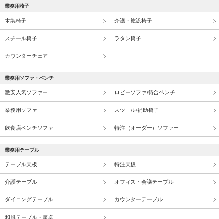
業務用テーブルの特徴や選び方 飲食店コーディネート
業務用椅子
まず業務用テーブルとは何か？素材や種類、選ぶ際のポイントを
木製椅子
介護・施設椅子
まとめています。店舗での利用シーンを参考にコーディネート例
をご紹介
スチール椅子
ラタン椅子
カウンターチェア
業務用ソファ・ベンチ
激安人気ソファー
ロビーソファ/待合ベンチ
業務用ソファー
スツール/補助椅子
飲食店ベンチソファ
特注（オーダー）ソファー
業務用テーブル
テーブル天板
特注天板
介護テーブル
オフィス・会議テーブル
ダイニングテーブル
カウンターテーブル
和風テーブル・座卓