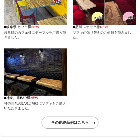
介護椅子ってどんな椅子？
座りやすさだけではなく立ちやすさや、杖を掛けるフックなど利
用者の気持ちに寄り添った機能の数々をご紹介いたします。
■岐阜県 カフェ様
NEW
■品川 スナック様
NEW
雨ざらしでも大丈夫？ガーデンテーブルの特徴
岐阜県のカフェ様にテーブルをご購入頂
ソファの張り替えのご依頼を頂きまし
基本、屋外で使用されるガーデンテーブルですが雨ざらしの状態
きました。
た。
で良いのでしょうか？
様々な素材の特徴とお手入れ方法をご紹介いたします。
飲食店・レストラン用の子供椅子についてご紹介
レストランで使用される子供椅子はどのようなものか、
便利な機能やたくさんのデザインが充実しています。
おしゃれなカフェソファ
カフェにおすすめなソファはこちら。ゆっくりとした時間を過ご
すならソファー席が最適ですね。
■神奈川県BAR様
NEW
神奈川県のBAR店舗様にソファをご購入
ファミレスにおすすのソファ
いただきました。
ファミレスやレストランに最適なベンチシートタイプソファ
利用頻度の高いおすすめソファをご紹介。
その他納品例はこちら
風に強いパラソルとは
業務用パラソルの強風対策をご紹介するとともに、風に強いおす