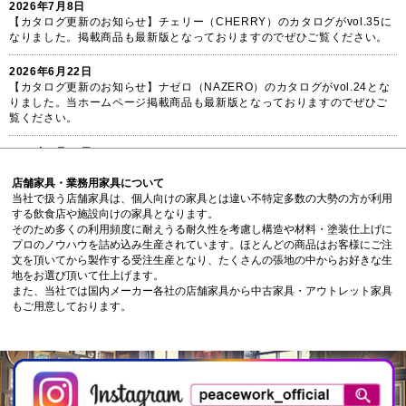
2026年7月8日
【カタログ更新のお知らせ】チェリー（CHERRY）のカタログがvol.35に
なりました。掲載商品も最新版となっておりますのでぜひご覧ください。
2026年6月22日
【カタログ更新のお知らせ】ナゼロ（NAZERO）のカタログがvol.24とな
りました。当ホームページ掲載商品も最新版となっておりますのでぜひご
覧ください。
2026年6月17日
【カタログ更新のお知らせ】演漆（ENSHITSU）のカタログがvol.12とな
りました。掲載商品も最新版となっておりますのでぜひご覧ください。
店舗家具・業務用家具について
当社で扱う店舗家具は、個人向けの家具とは違い不特定多数の大勢の方が利用
する飲食店や施設向けの家具となります。
2026年4月16日
そのため多くの利用頻度に耐えうる耐久性を考慮し構造や材料・塗装仕上げに
富士（FUJI）ガーデンファニチャーカタログより、掲載商品の追加を行っ
プロのノウハウを詰め込み生産されています。ほとんどの商品はお客様にご注
ておりますのでぜひガーデン家具コーナーをご覧ください。
文を頂いてから製作する受注生産となり、たくさんの張地の中からお好きな生
地をお選び頂いて仕上げます。
2026年4月7日
また、当社では国内メーカー各社の店舗家具から中古家具・アウトレット家具
【カタログ更新のお知らせ】ガーデン家具専門のカタログFUJI（富士）が
もご用意しております。
最新版に更新されました。
2026年4月1日
【セールのお知らせ】只今スーパーセールを開催中です。対象メーカー品
は販売特価からさらにお値引き。まずは無料お見積り依頼をお待ちしてお
ります。