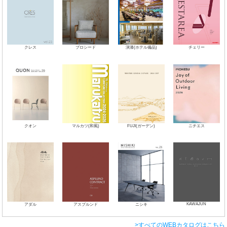
クレス
プロシード
演漆(ホテル備品)
チェリー
クオン
マルカツ(和風)
FUJI(ガーデン)
ニチエス
KAWAJUN
アダル
アスプルンド
ニシキ
>すべてのWEBカタログはこちら