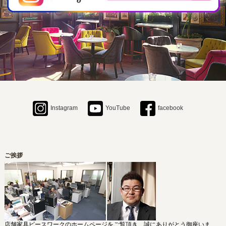
2026年1月21日
【カタログ更新のお知らせ】MC（ミズノ）のカタログ製品につきまして価
格改定のお知らせです。すべての製品はカタログサイトをぜひご覧くださ
い。
2025年12月19日
【カタログ更新のお知らせ】プロシード、ニシキ、ナゼロの製品につきま
してカタログ改訂及び価格改定がございます。当ホームページでは新カタ
ログに準拠した内容で掲載しております。
Instagram
YouTube
facebook
ご挨拶
店舗家具ピースワークのホームページをご覧頂き、誠にありがとう御座いま