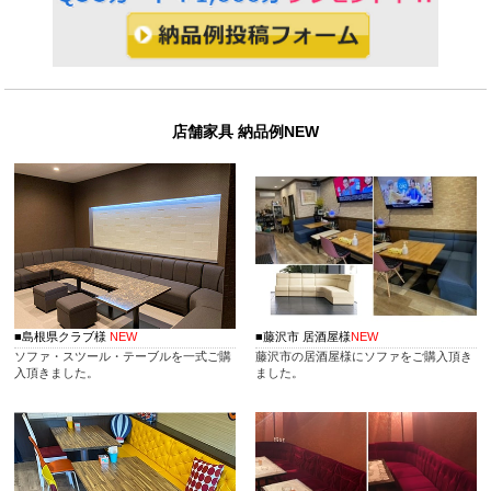
アです。荷物置きのカゴを設置するスペースが無い場合とても助
かります。
屋外・テラス用の家具や椅子の選び方
飲食店のテラス席や屋外リゾート施設におすすめのチェアについ
て。
店舗家具 納品例NEW
オフィスソファ
オフィスにおける個別ミーティングスペース作りに便利なソファ
や、自由に配置レイアウトするフロア用ソファ。
カウンター席での椅子の間隔
カウンターで並べる椅子の間隔や最適な高さについて、またカウ
ンターのタイプによる椅子の違いなど。
バーチェア
■島根県クラブ様
NEW
■藤沢市 居酒屋様
NEW
バーやラウンジにおすすめのチェアをご紹介。脚の長いカウンタ
ソファ・スツール・テーブルを一式ご購
藤沢市の居酒屋様にソファをご購入頂き
ーチェアタイプやローカウンター用のチェアがあります。
入頂きました。
ました。
折りたたみ可能！会議用テーブル
使わないときにはコンパクトに収納したい会議用テーブル。折り
たたみできる会議用テーブルをご紹介いたします。