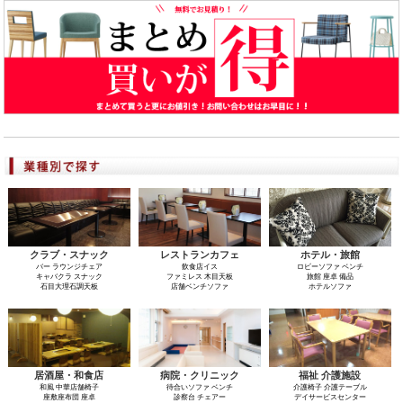
クラブ・スナック
レストランカフェ
ホテル・旅館
バー ラウンジチェア
飲食店イス
ロビーソファ ベンチ
キャバクラ スナック
ファミレス 木目天板
旅館 座卓 備品
石目大理石調天板
店舗ベンチソファ
ホテルソファ
居酒屋・和食店
病院・クリニック
福祉 介護施設
和風 中華店舗椅子
待合いソファ ベンチ
介護椅子 介護テーブル
座敷座布団 座卓
診察台 チェアー
デイサービスセンター