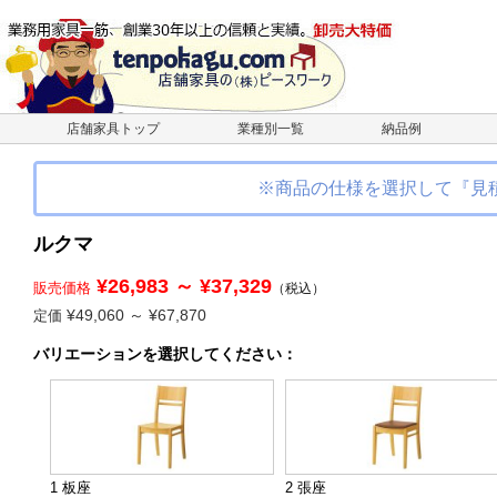
店舗家具トップ
業種別一覧
納品例
※商品の仕様を選択して『見
ルクマ
¥26,983 ～ ¥37,329
販売価格
（税込）
¥49,060 ～ ¥67,870
定価
バリエーション
を選択してください
：
1 板座
2 張座