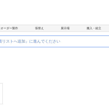
オーダー製作
張替え
展示場
搬入・組立
積リストへ追加』に進んでください