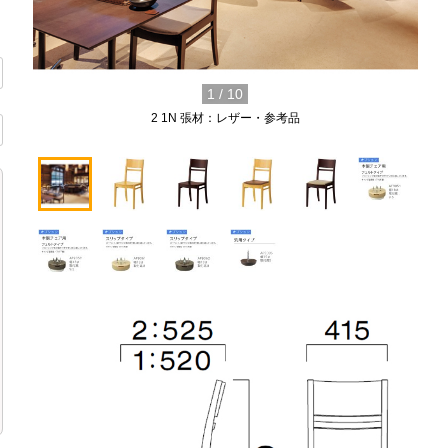
1
/
10
2 1N 張材：レザー・参考品