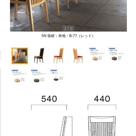
1
/
9
5N 張材：布地・B-77（レッド）