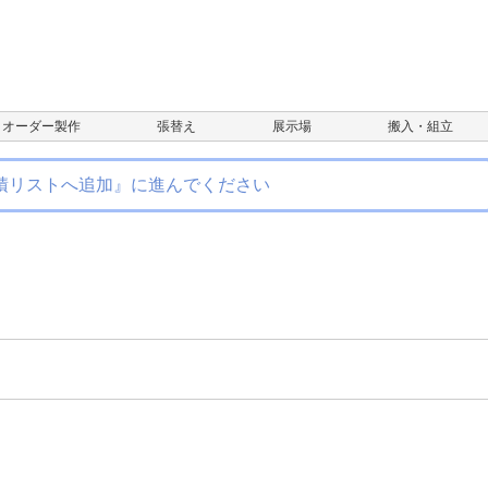
オーダー製作
張替え
展示場
搬入・組立
積リストへ追加』に進んでください