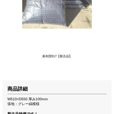
座布団917【新古品】
商品詳細
W510×D550 厚み100mm
張地：グレー縞模様
新古品特価です！