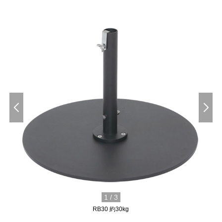
1
/
3
RB30 約30kg
追