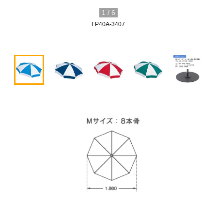
1
/
6
FP40A-3407