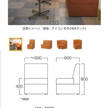
1
/
5
設置イメージ 張地：アイコン ICO-24(Aランク)