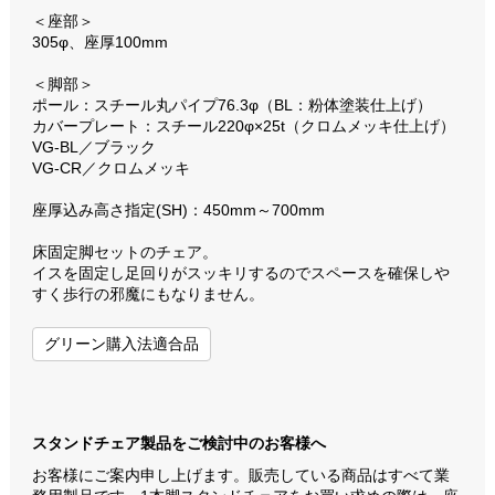
＜座部＞
305φ、座厚100mm
＜脚部＞
ポール：スチール丸パイプ76.3φ（BL：粉体塗装仕上げ）
カバープレート：スチール220φ×25t（クロムメッキ仕上げ）
VG-BL／ブラック
VG-CR／クロムメッキ
座厚込み高さ指定(SH)：450mm～700mm
床固定脚セットのチェア。
イスを固定し足回りがスッキリするのでスペースを確保しや
すく歩行の邪魔にもなりません。
グリーン購入法適合品
スタンドチェア製品をご検討中のお客様へ
お客様にご案内申し上げます。販売している商品はすべて業