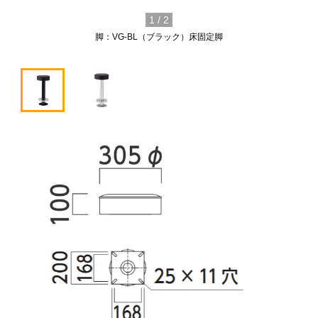
1
/
2
脚：VG-BL（ブラック）床固定脚