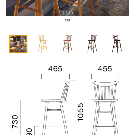
1
/
10
5N