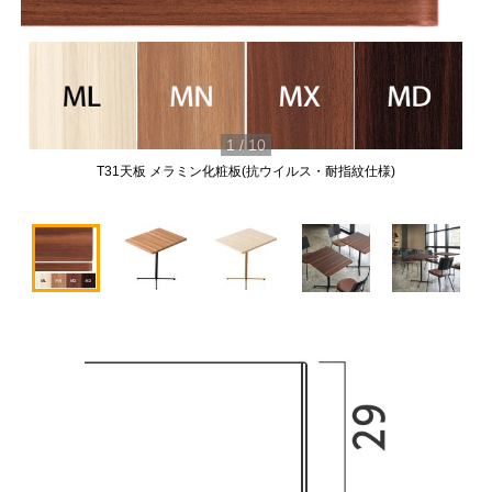
1
/
10
T31天板 メラミン化粧板(抗ウイルス・耐指紋仕様)