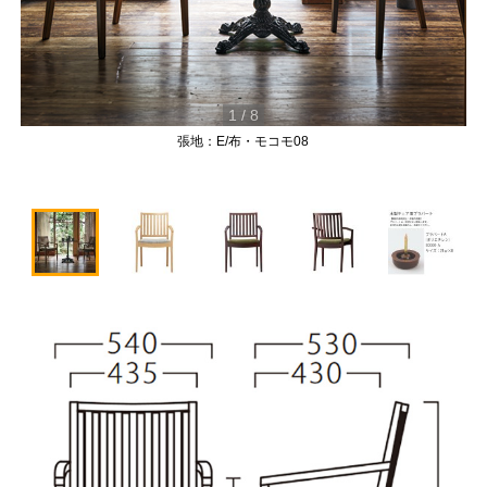
1
/
8
張地：E/布・モコモ08