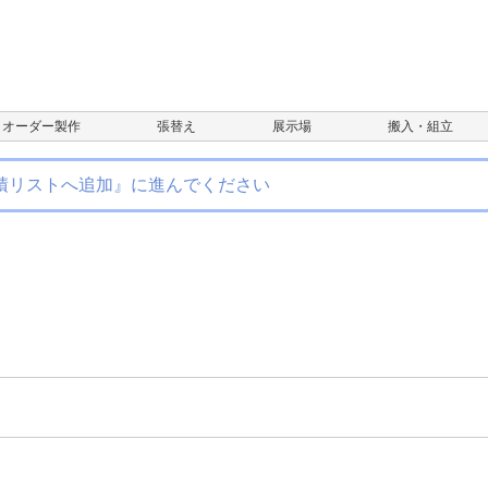
オーダー製作
張替え
展示場
搬入・組立
積リストへ追加』に進んでください