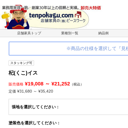
店舗家具トップ
業種別一覧
納品例
※商品の仕様を選択して『見
スタッキング可
杞(くこ)イス
¥19,008 ～ ¥21,252
販売価格
（税込）
¥31,680 ～ ¥35,420
定価
張地
を選択してください
：
塗装色
を選択してください
：