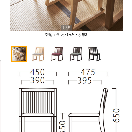
1
/
5
張地：ランク外/布・氷華3