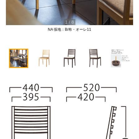
1
/
8
NA 張地：B/布・オーレ11