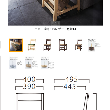
1
/
9
白木 張地：B/レザー・色舞14