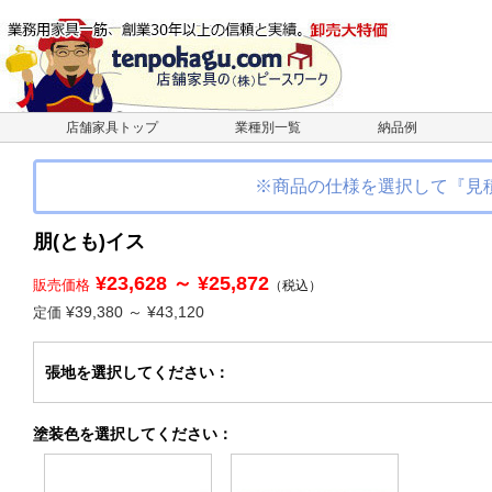
店舗家具トップ
業種別一覧
納品例
※商品の仕様を選択して『見
朋(とも)イス
¥23,628 ～ ¥25,872
販売価格
（税込）
¥39,380 ～ ¥43,120
定価
張地
を選択してください
：
塗装色
を選択してください
：