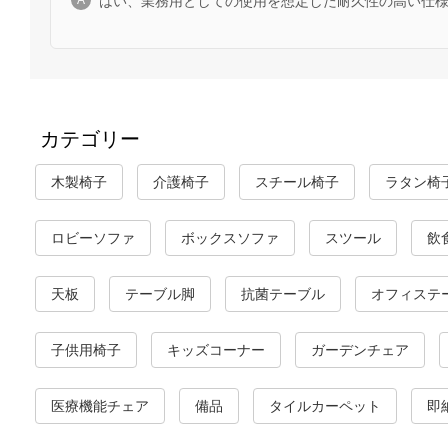
はい、業務用としての使用を想定した耐久性の高い仕
カテゴリー
木製椅子
介護椅子
スチール椅子
ラタン椅
ロビーソファ
ボックスソファ
スツール
飲
天板
テーブル脚
抗菌テーブル
オフィステ
子供用椅子
キッズコーナー
ガーデンチェア
医療機能チェア
備品
タイルカーペット
即