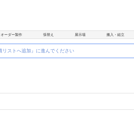
オーダー製作
張替え
展示場
搬入・組立
積リストへ追加』に進んでください