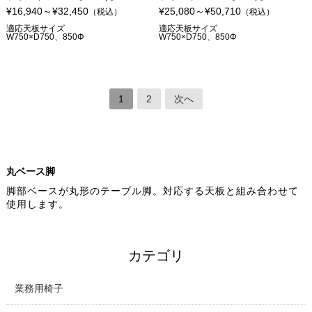
¥16,940～¥32,450
¥25,080～¥50,710
（税込）
（税込）
適応天板サイズ
適応天板サイズ
W750×D750、850Φ
W750×D750、850Φ
1
2
次へ
丸ベース脚
脚部ベースが丸形のテーブル脚。対応する天板と組み合わせて
使用します。
カテゴリ
業務用椅子