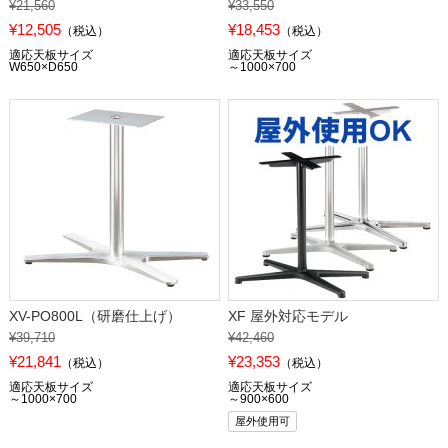
¥21,560
¥33,550
¥12,505
¥18,453
（税込）
（税込）
適応天板サイズ
適応天板サイズ
W650×D650
～1000×700
XV-PO800L（研磨仕上げ）
XF 屋外対応モデル
¥39,710
¥42,460
¥21,841
¥23,353
（税込）
（税込）
適応天板サイズ
適応天板サイズ
～1000×700
～900×600
屋外使用可