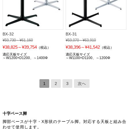
BX-32
BX-31
¥59,730～¥61,160
¥59,070～¥63,910
¥38,825～¥39,754
¥38,396～¥41,542
（税込）
（税込）
適応天板サイズ
適応天板サイズ
～W1200×D1200、～1400Φ
～W1100×D1100、～1200Φ
1
2
3
次へ
十字ベース脚
脚部ベースが十字・X形状のテーブル脚。対応する天板と組み合
わせて使用します。