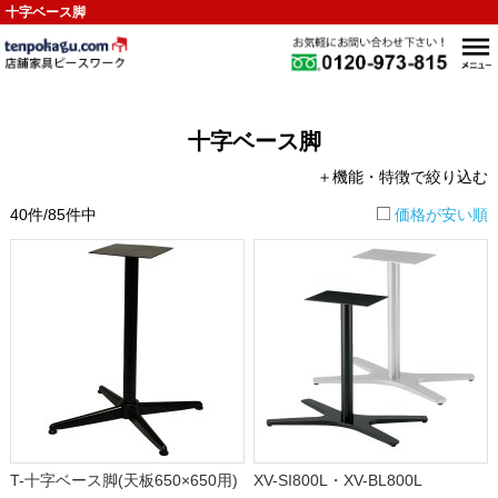
十字ベース脚
十字ベース脚
＋機能・特徴で絞り込む
40件/85件中
価格が安い順
T-十字ベース脚(天板650×650用)
XV-SI800L・XV-BL800L