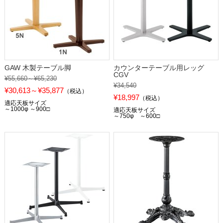
GAW 木製テーブル脚
カウンターテーブル用レッグ
CGV
¥55,660～¥65,230
¥34,540
¥30,613～¥35,877
（税込）
¥18,997
（税込）
適応天板サイズ
～1000φ ～900□
適応天板サイズ
～750φ ～600□