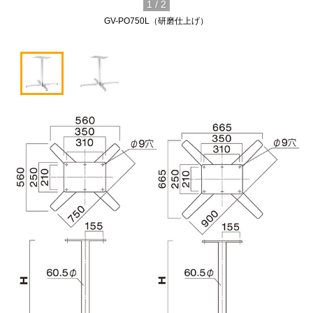
1
/
2
GV-PO750L（研磨仕上げ）