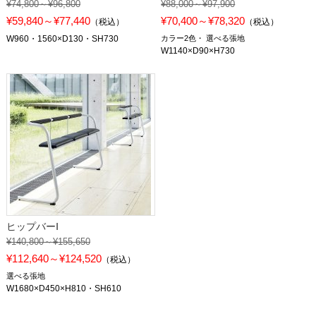
¥74,800～¥96,800
¥88,000～¥97,900
¥59,840～¥77,440
¥70,400～¥78,320
（税込）
（税込）
W960・1560×D130・SH730
カラー2色
選べる張地
W1140×D90×H730
ヒップバーⅠ
¥140,800～¥155,650
¥112,640～¥124,520
（税込）
選べる張地
W1680×D450×H810・SH610