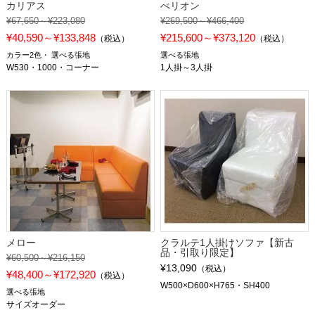
カリアス
べリオン
¥67,650～¥223,080
¥269,500～¥466,400
¥40,590～¥133,848
¥215,600～¥373,120
（税込）
（税込）
カラー2色
選べる張地
選べる張地
W530・1000・コーナー
1人掛～3人掛
メロー
クラルテ1人掛けソファ【新古
品・引取り限定】
¥60,500～¥216,150
¥13,090
（税込）
¥48,400～¥172,920
（税込）
W500×D600×H765・SH400
選べる張地
サイズオーダー