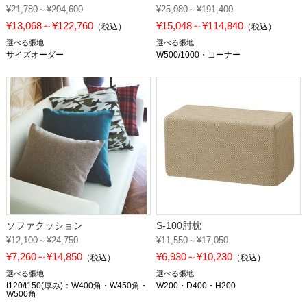
¥21,780～¥204,600
¥25,080～¥191,400
¥13,068～¥122,760
¥15,048～¥114,840
（税込）
（税込）
選べる張地
選べる張地
サイズオーダー
W500/1000・コーナー
ソファクッション
S-100肘枕
¥12,100～¥24,750
¥11,550～¥17,050
¥7,260～¥14,850
¥6,930～¥10,230
（税込）
（税込）
選べる張地
選べる張地
t120/t150(厚み)：W400角・W450角・
W200・D400・H200
W500角