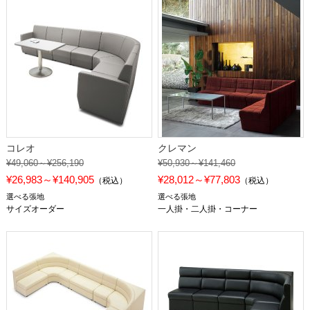
コレオ
クレマン
¥49,060～¥256,190
¥50,930～¥141,460
¥26,983～¥140,905
¥28,012～¥77,803
（税込）
（税込）
選べる張地
選べる張地
サイズオーダー
一人掛・二人掛・コーナー