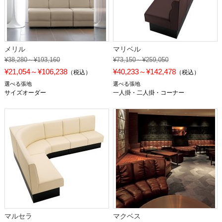
メリル
マリベル
¥38,280～¥193,160
¥73,150～¥259,050
¥21,054～¥106,238
¥40,233～¥142,478
（税込）
（税込）
選べる張地
選べる張地
サイズオーダー
一人掛・二人掛・コーナー
マルセラ
マクベス