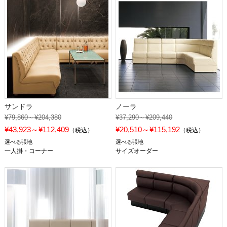
サンドラ
ノーラ
¥79,860～¥204,380
¥37,290～¥209,440
¥43,923～¥112,409
¥20,510～¥115,192
（税込）
（税込）
選べる張地
選べる張地
一人掛・コーナー
サイズオーダー