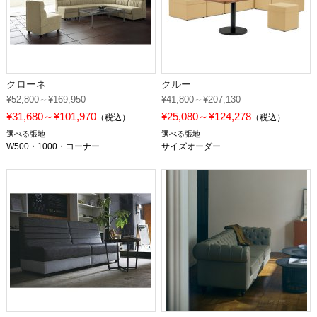
クローネ
クルー
¥52,800～¥169,950
¥41,800～¥207,130
¥31,680～¥101,970
¥25,080～¥124,278
（税込）
（税込）
選べる張地
選べる張地
W500・1000・コーナー
サイズオーダー