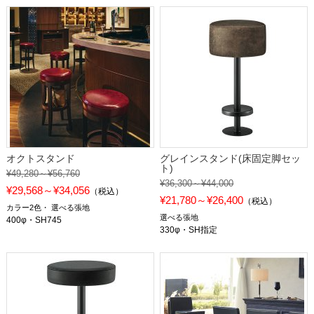
オクトスタンド
グレインスタンド(床固定脚セッ
ト)
¥49,280～¥56,760
¥36,300～¥44,000
¥29,568～¥34,056
（税込）
¥21,780～¥26,400
（税込）
カラー2色
選べる張地
選べる張地
400φ・SH745
330φ・SH指定