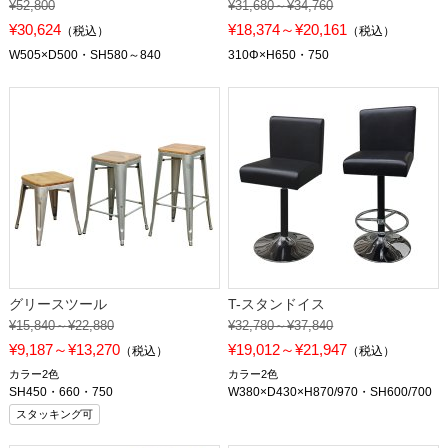
¥52,800
¥31,680～¥34,760
¥30,624
¥18,374～¥20,161
（税込）
（税込）
W505×D500・SH580～840
310Φ×H650・750
グリースツール
T-スタンドイス
¥15,840～¥22,880
¥32,780～¥37,840
¥9,187～¥13,270
¥19,012～¥21,947
（税込）
（税込）
カラー2色
カラー2色
SH450・660・750
W380×D430×H870/970・SH600/700
スタッキング可