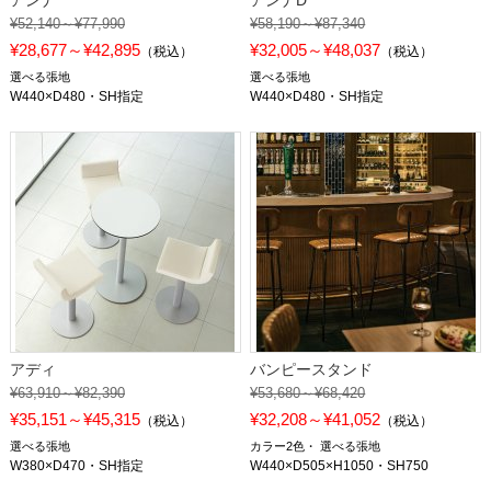
アンナ
アンナD
¥52,140～¥77,990
¥58,190～¥87,340
¥28,677～¥42,895
¥32,005～¥48,037
（税込）
（税込）
選べる張地
選べる張地
W440×D480・SH指定
W440×D480・SH指定
アディ
バンピースタンド
¥63,910～¥82,390
¥53,680～¥68,420
¥35,151～¥45,315
¥32,208～¥41,052
（税込）
（税込）
選べる張地
カラー2色
選べる張地
W380×D470・SH指定
W440×D505×H1050・SH750