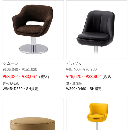
シムーン
ピカソK
¥106,040～¥151,030
¥48,400～¥70,730
¥58,322～¥83,067
¥26,620～¥38,902
（税込）
（税込）
選べる張地
選べる張地
W645×D560・SH指定
W390×D460・SH指定