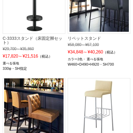
C-3333スタンド（床固定脚セッ
リペットスタンド
ト）
¥58,080～¥67,100
¥29,700～¥35,860
¥34,848～¥40,260
（税込）
¥17,820～¥21,516
（税込）
カラー2色
選べる張地
選べる張地
W460×D490×H920・SH700
330φ・SH指定