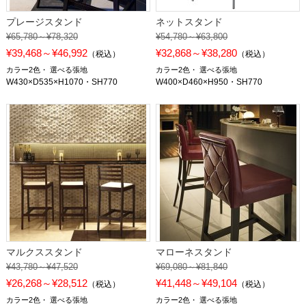
プレージスタンド
ネットスタンド
¥65,780～¥78,320
¥54,780～¥63,800
¥39,468～¥46,992
¥32,868～¥38,280
（税込）
（税込）
カラー2色
選べる張地
カラー2色
選べる張地
W430×D535×H1070・SH770
W400×D460×H950・SH770
マルクススタンド
マローネスタンド
¥43,780～¥47,520
¥69,080～¥81,840
¥26,268～¥28,512
¥41,448～¥49,104
（税込）
（税込）
カラー2色
選べる張地
カラー2色
選べる張地