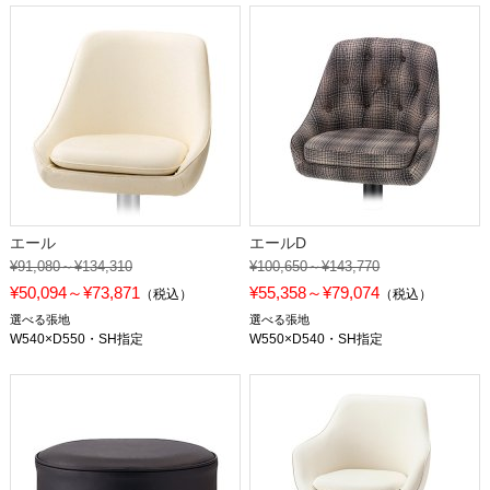
エール
エールD
¥91,080～¥134,310
¥100,650～¥143,770
¥50,094～¥73,871
¥55,358～¥79,074
（税込）
（税込）
選べる張地
選べる張地
W540×D550・SH指定
W550×D540・SH指定