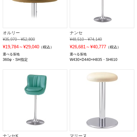
オルリー
ナンセ
¥35,970～¥52,800
¥48,510～¥74,140
¥19,784～¥29,040
¥26,681～¥40,777
（税込）
（税込）
選べる張地
選べる張地
360φ・SH指定
W430×D440×H835・SH610
ナンセK
マリーヌ