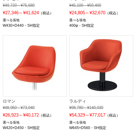
¥49,720～¥75,680
¥45,100～¥59,400
¥27,346～¥41,624
¥24,805～¥32,670
（税込）
（税込）
選べる張地
選べる張地
W430×D440・SH指定
400φ・SH指定
ロマン
ラルディ
¥48,950～¥73,040
¥98,780～¥140,030
¥26,923～¥40,172
¥54,329～¥77,017
（税込）
（税込）
選べる張地
選べる張地
W420×D450・SH指定
W645×D560・SH指定