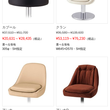
カブール
クラン
¥37,510～¥51,700
¥96,580～¥138,600
¥20,631～¥28,435
¥53,119～¥76,230
（税込）
（税込）
選べる張地
選べる張地
305φ・SH指定
W645×D570・SH指定