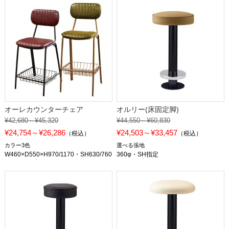
オーレカウンターチェア
オルリー(床固定脚)
¥42,680～¥45,320
¥44,550～¥60,830
¥24,754～¥26,286
¥24,503～¥33,457
（税込）
（税込）
カラー3色
選べる張地
W460×D550×H970/1170・SH630/760
360φ・SH指定