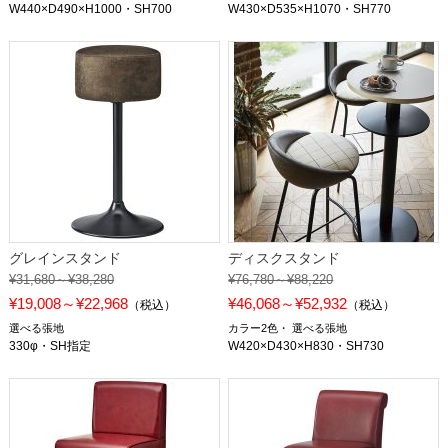
W440×D490×H1000・SH700
W430×D535×H1070・SH770
グレインスタンド
ディスクスタンド
¥31,680～¥38,280
¥76,780～¥88,220
¥19,008～¥22,968
¥46,068～¥52,932
（税込）
（税込）
選べる張地
カラー2色
選べる張地
330φ・SH指定
W420×D430×H830・SH730