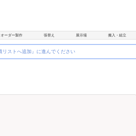
オーダー製作
張替え
展示場
搬入・組立
積リストへ追加』に進んでください