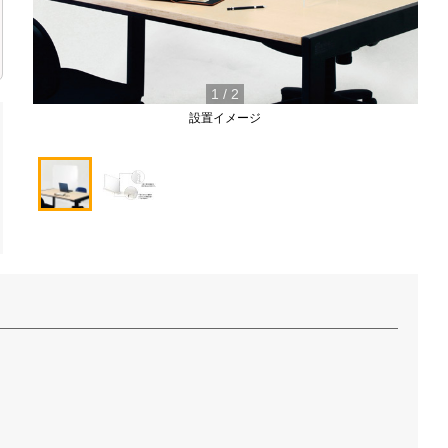
1
/
2
設置イメージ