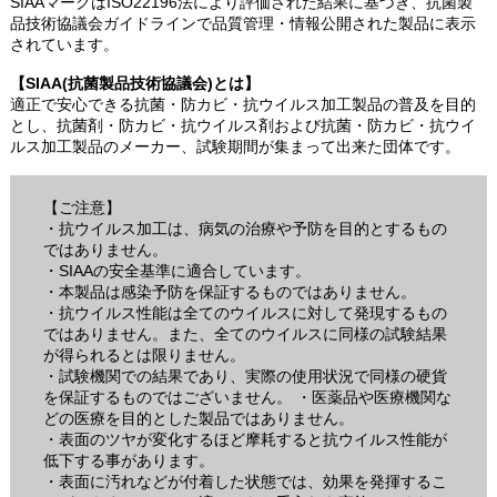
SIAAマークはISO22196法により評価された結果に基づき、抗菌製
品技術協議会ガイドラインで品質管理・情報公開された製品に表示
されています。
【SIAA(抗菌製品技術協議会)とは】
適正で安心できる抗菌・防カビ・抗ウイルス加工製品の普及を目的
とし、抗菌剤・防カビ・抗ウイルス剤および抗菌・防カビ・抗ウイ
ルス加工製品のメーカー、試験期間が集まって出来た団体です。
【ご注意】
・抗ウイルス加工は、病気の治療や予防を目的とするもの
ではありません。
・SIAAの安全基準に適合しています。
・本製品は感染予防を保証するものではありません。
・抗ウイルス性能は全てのウイルスに対して発現するもの
ではありません。また、全てのウイルスに同様の試験結果
が得られるとは限りません。
・試験機関での結果であり、実際の使用状況で同様の硬貨
を保証するものではございません。 ・医薬品や医療機関な
どの医療を目的とした製品ではありません。
・表面のツヤが変化するほど摩耗すると抗ウイルス性能が
低下する事があります。
・表面に汚れなどが付着した状態では、効果を発揮するこ