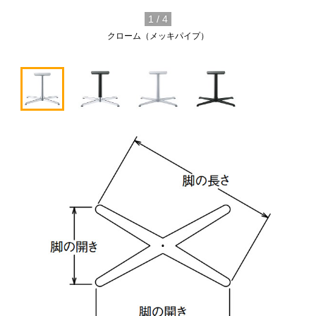
1
/
4
クローム（メッキパイプ）