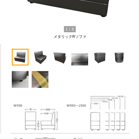
1
/
8
メタリックRソファ