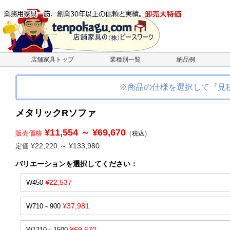
店舗家具トップ
業種別一覧
納品例
※商品の仕様を選択して『見
メタリックRソファ
¥11,554 ～ ¥69,670
販売価格
（税込）
¥22,220 ～ ¥133,980
定価
バリエーション
を選択してください
：
¥22,537
W450
¥37,981
W710～900
¥69,670
W1210～1500