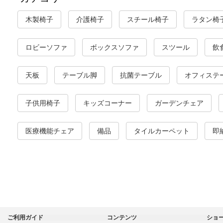
木製椅子
介護椅子
スチール椅子
ラタン椅
ロビーソファ
ボックスソファ
スツール
飲
天板
テーブル脚
抗菌テーブル
オフィステ
子供用椅子
キッズコーナー
ガーデンチェア
医療機能チェア
備品
タイルカーペット
即
ご利用ガイド
コンテンツ
ショ