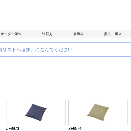
オーダー製作
張替え
展示場
搬入・組立
積リストへ追加』に進んでください
ZF9873
ZF9874