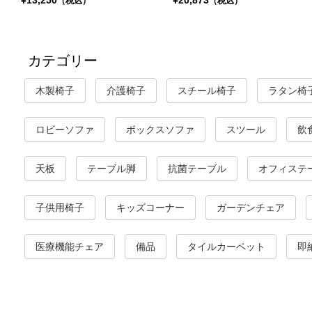
¥13,250
¥20,873
（税込）
（税込）
カテゴリー
木製椅子
介護椅子
スチール椅子
ラタン椅
ロビーソファ
ボックスソファ
スツール
飲
天板
テーブル脚
抗菌テーブル
オフィステ
子供用椅子
キッズコーナー
ガーデンチェア
医療機能チェア
備品
タイルカーペット
即