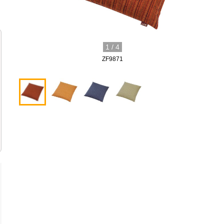
1
/
4
ZF9871