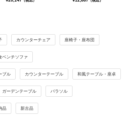
¥20,147
¥12,887
（税込）
（税込）
子
カウンターチェア
座椅子・座布団
食ベンチソファ
ーブル
カウンターテーブル
和風テーブル・座卓
ガーデンテーブル
パラソル
納品
新古品