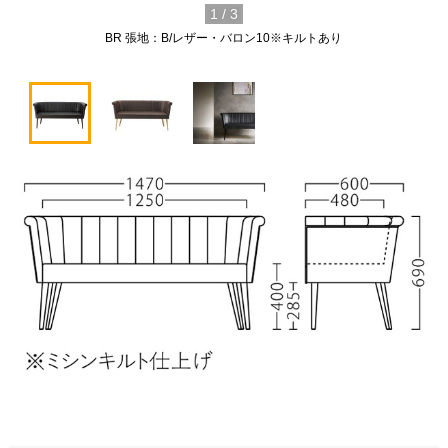
1
/
3
BR 張地：B/レザー・バロン10※キルトあり