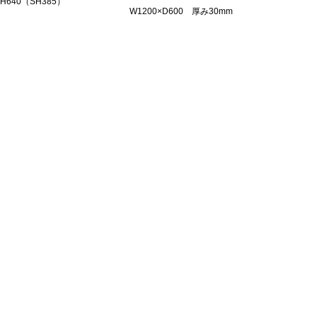
×H640（SH385）
W1200×D600 厚み30mm