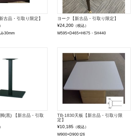
【新古品・引取り限定】
ヨーク【新古品・引取り限定】
¥24,200
）
（税込）
厚み30mm
W595×D465×H675・SH440
脚(黒) 【新古品・引取
TB-1830天板【新古品・引取り限
定】
¥10,185
）
（税込）
W900×D900 t26