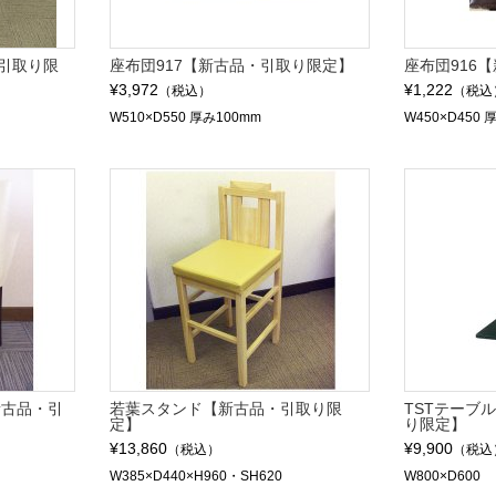
引取り限
座布団917【新古品・引取り限定】
座布団916
¥3,972
¥1,222
（税込）
（税込
W510×D550 厚み100mm
W450×D450 
新古品・引
若葉スタンド【新古品・引取り限
TSTテーブル
定】
り限定】
¥13,860
¥9,900
（税込）
（税込
W385×D440×H960・SH620
W800×D600