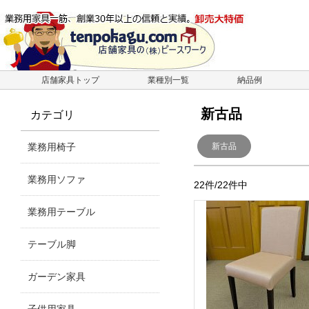
店舗家具トップ
業種別一覧
納品例
新古品
カテゴリ
業務用椅子
新古品
業務用ソファ
22件/22件中
業務用テーブル
テーブル脚
ガーデン家具