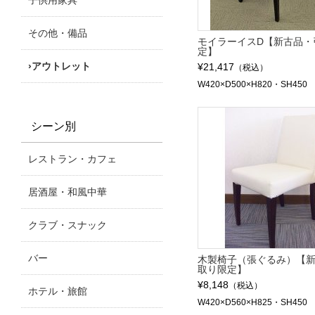
子供用家具
その他・備品
モイラーイスD【新古品・
定】
アウトレット
¥21,417
（税込）
W420×D500×H820・SH450
シーン別
レストラン・カフェ
居酒屋・和風中華
クラブ・スナック
バー
木製椅子（張ぐるみ）【
取り限定】
¥8,148
（税込）
ホテル・旅館
W420×D560×H825・SH450