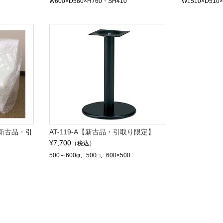
W600×D580×H760・SH410
W1510×D510
新古品・引
AT-119-A【新古品・引取り限定】
¥7,700
（税込）
500～600φ、500□、600×500