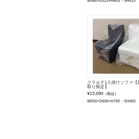
W560×D525×H805・SH420
クラルテ1人掛けソファ【
取り限定】
¥13,090
（税込）
W500×D600×H765・SH400