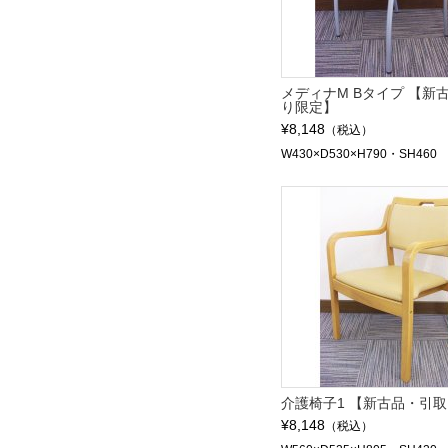
メディナM Bタイプ 【新
り限定】
¥8,148
（税込）
W430×D530×H790・SH460
介護椅子1 【新古品・引
¥8,148
（税込）