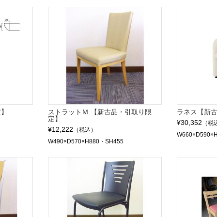
定】
ストラットＭ 【新古品・引取り限
ラネス【新
定】
¥30,352
（税
¥12,222
（税込）
W660×D590×
W490×D570×H880・SH455