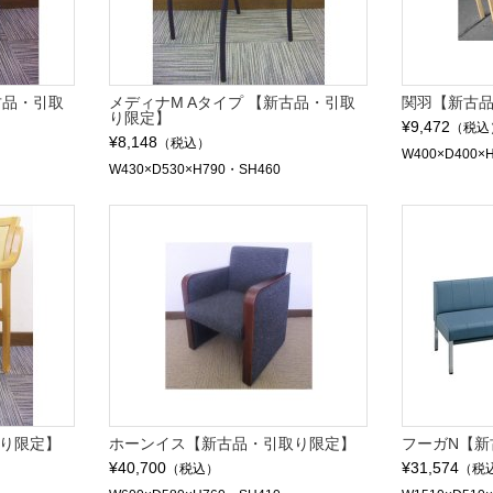
古品・引取
メディナM Aタイプ 【新古品・引取
関羽【新古
り限定】
¥9,472
（税込
¥8,148
（税込）
W400×D400×
W430×D530×H790・SH460
取り限定】
ホーンイス【新古品・引取り限定】
フーガN【新
¥40,700
¥31,574
（税込）
（税