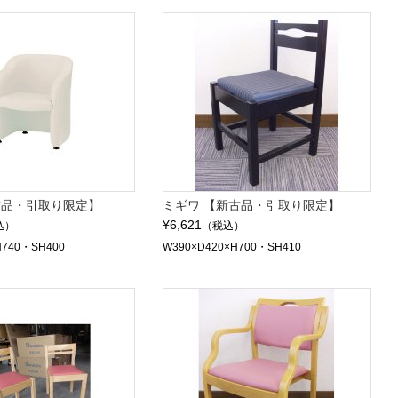
古品・引取り限定】
ミギワ 【新古品・引取り限定】
¥6,621
込）
（税込）
H740・SH400
W390×D420×H700・SH410