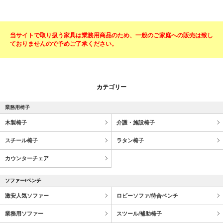
当サイトで取り扱う家具は業務用商品のため、一般のご家庭への販売は致し
ておりませんので予めご了承ください。
カテゴリー
業務用椅子
木製椅子
介護・施設椅子
スチール椅子
ラタン椅子
カウンターチェア
ソファー/ベンチ
激安人気ソファー
ロビーソファ/待合ベンチ
業務用ソファー
スツール/補助椅子