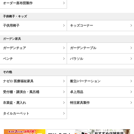
オーダー座布団製作
子供椅子・キッズ
子供用椅子
キッズコーナー
ガーデン家具
ガーデンチェア
ガーデンテーブル
ベンチ
パラソル
その他
ナゼロ 医療福祉家具
衝立/パーテーション
受付棚・講演台・風呂桶
卓上用品
衣裳盆・屑入れ
特注家具製作
タイルカーペット