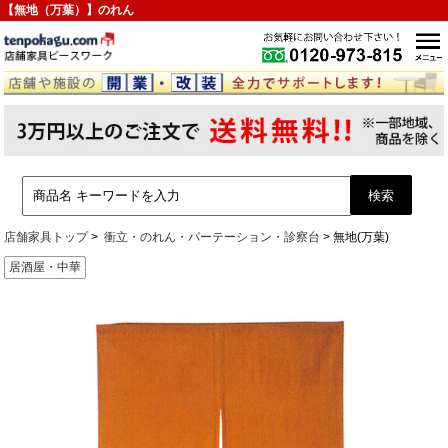
【無地（万葉）】のれん
店舗家具トップ
衝立・のれん・パーテーション・診察台
無地(万葉)
居酒屋・中華