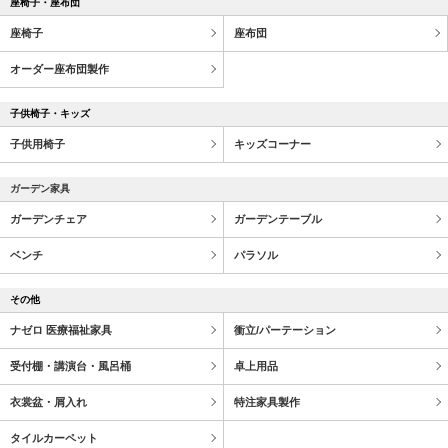
座椅子・座布団
座椅子
座布団
オーダー座布団製作
子供椅子・キッズ
子供用椅子
キッズコーナー
ガーデン家具
ガーデンチェア
ガーデンテーブル
ベンチ
パラソル
その他
ナゼロ 医療福祉家具
衝立/パーテーション
受付棚・講演台・風呂桶
卓上用品
衣裳盆・屑入れ
特注家具製作
タイルカーペット