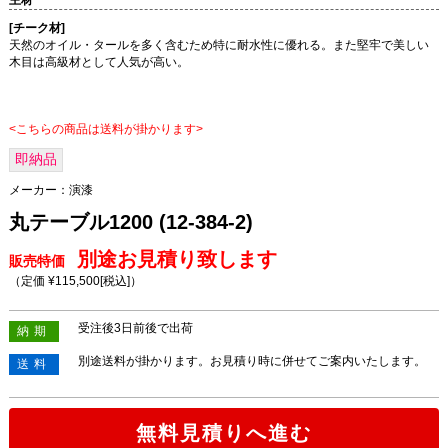
主材
[チーク材]
天然のオイル・タールを多く含むため特に耐水性に優れる。また堅牢で美しい
木目は高級材として人気が高い。
<こちらの商品は送料が掛かります>
即納品
メーカー：
演漆
丸テーブル1200 (12-384-2)
別途お見積り致します
販売特価
（定価 ¥115,500
[税込]
）
受注後3日前後で出荷
納期
別途送料が掛かります。お見積り時に併せてご案内いたします。
送料
無料見積りへ進む