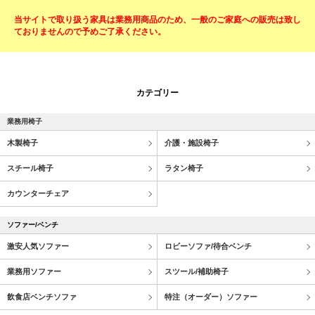
当サイトで取り扱う家具は業務用商品のため、一般のご家庭への販売は致し
ておりませんので予めご了承ください。
カテゴリー
業務用椅子
木製椅子
介護・施設椅子
スチール椅子
ラタン椅子
カウンターチェア
ソファー/ベンチ
激安人気ソファー
ロビーソファ/待合ベンチ
業務用ソファー
スツール/補助椅子
飲食店ベンチソファ
特注（オーダー）ソファー