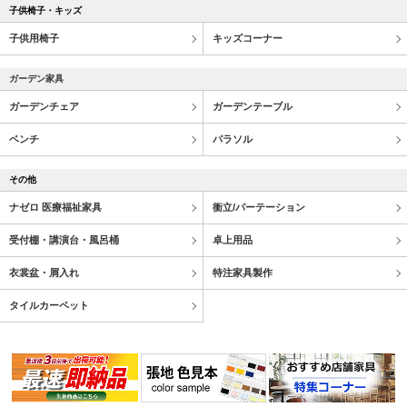
子供椅子・キッズ
子供用椅子
キッズコーナー
ガーデン家具
ガーデンチェア
ガーデンテーブル
ベンチ
パラソル
その他
ナゼロ 医療福祉家具
衝立/パーテーション
受付棚・講演台・風呂桶
卓上用品
衣裳盆・屑入れ
特注家具製作
タイルカーペット