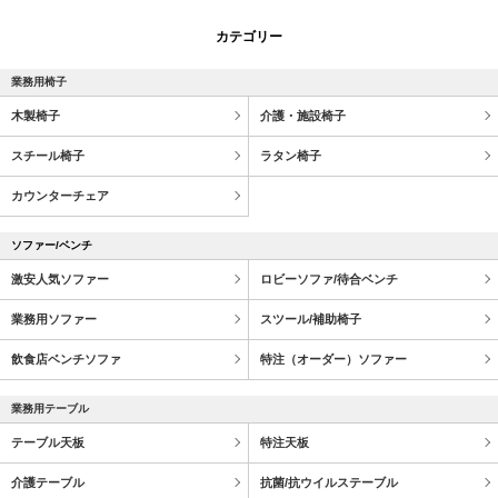
カテゴリー
業務用椅子
木製椅子
介護・施設椅子
スチール椅子
ラタン椅子
カウンターチェア
ソファー/ベンチ
激安人気ソファー
ロビーソファ/待合ベンチ
業務用ソファー
スツール/補助椅子
飲食店ベンチソファ
特注（オーダー）ソファー
業務用テーブル
テーブル天板
特注天板
介護テーブル
抗菌/抗ウイルステーブル