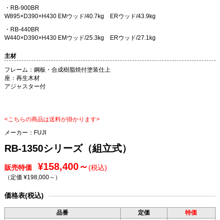
・RB-900BR
W895×D390×H430 EMウッド/40.7kg ERウッド/43.9kg
・RB-440BR
W440×D390×H430 EMウッド/25.3kg ERウッド/27.1kg
主材
フレーム：鋼板・合成樹脂焼付塗装仕上
座：再生木材
アジャスター付
<こちらの商品は送料が掛かります>
メーカー：
FUJI
RB-1350シリーズ（組立式）
¥158,400～
販売特価
(税込)
（定価 ¥198,000～
）
価格表(税込)
品番
定価
特価