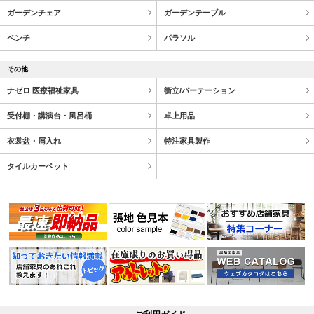
ガーデンチェア
ガーデンテーブル
ベンチ
パラソル
その他
ナゼロ 医療福祉家具
衝立/パーテーション
受付棚・講演台・風呂桶
卓上用品
衣裳盆・屑入れ
特注家具製作
タイルカーペット