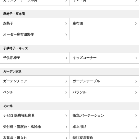
カウンターテーブル脚
ヤマト脚
座椅子・座布団
座椅子
座布団
オーダー座布団製作
子供椅子・キッズ
子供用椅子
キッズコーナー
ガーデン家具
ガーデンチェア
ガーデンテーブル
ベンチ
パラソル
その他
ナゼロ 医療福祉家具
衝立/パーテーション
受付棚・講演台・風呂桶
卓上用品
衣裳盆・屑入れ
特注家具製作