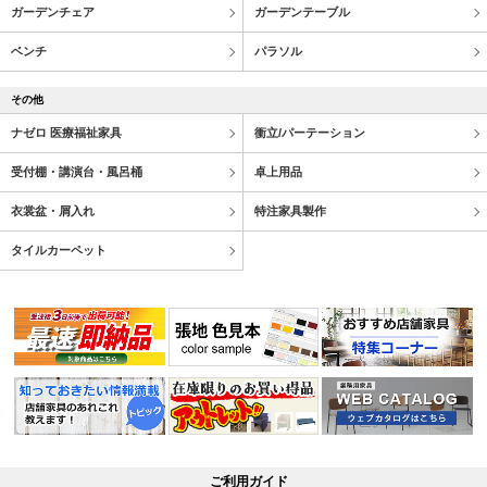
ガーデンチェア
ガーデンテーブル
ベンチ
パラソル
その他
ナゼロ 医療福祉家具
衝立/パーテーション
受付棚・講演台・風呂桶
卓上用品
衣裳盆・屑入れ
特注家具製作
タイルカーペット
ご利用ガイド