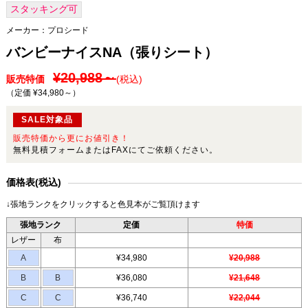
スタッキング可
メーカー：
プロシード
バンビーナイスNA（張りシート）
¥20,988～
販売特価
(税込)
（定価 ¥34,980～
）
SALE対象品
販売特価から更にお値引き！
無料見積フォームまたはFAXにてご依頼ください。
価格表(税込)
↓張地ランクをクリックすると色見本がご覧頂けます
張地ランク
定価
特価
レザー
布
A
¥34,980
¥20,988
B
B
¥36,080
¥21,648
C
C
¥36,740
¥22,044