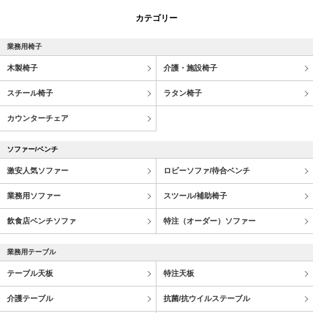
カテゴリー
業務用椅子
木製椅子
介護・施設椅子
スチール椅子
ラタン椅子
カウンターチェア
ソファー/ベンチ
激安人気ソファー
ロビーソファ/待合ベンチ
業務用ソファー
スツール/補助椅子
飲食店ベンチソファ
特注（オーダー）ソファー
業務用テーブル
テーブル天板
特注天板
介護テーブル
抗菌/抗ウイルステーブル