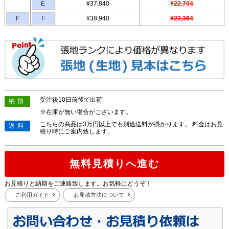
E
¥37,840
¥22,704
F
F
¥38,940
¥23,364
受注後10日前後で出荷
納期
※在庫が無い場合がございます。
こちらの商品は3万円以上でも別途送料が掛かります。 料金はお見
送料
積り時にご案内致します。
無料見積りへ進む
お見積りと納期をご連絡致します。お気軽にどうぞ！
ご利用ガイド
お見積方法について