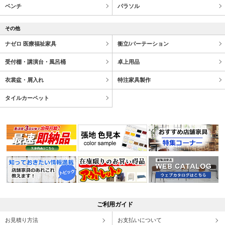
ベンチ
パラソル
その他
ナゼロ 医療福祉家具
衝立/パーテーション
受付棚・講演台・風呂桶
卓上用品
衣裳盆・屑入れ
特注家具製作
タイルカーペット
ご利用ガイド
お見積り方法
お支払いについて