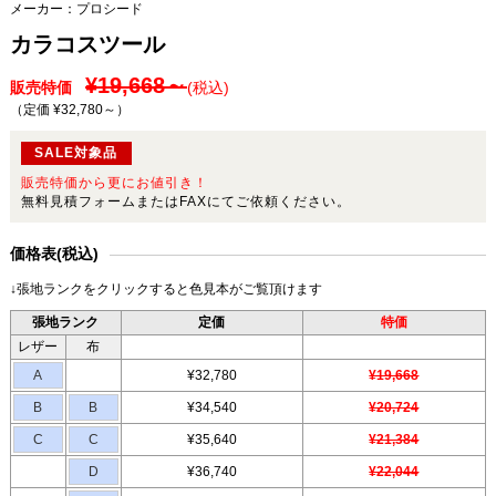
メーカー：
プロシード
カラコスツール
¥19,668～
販売特価
(税込)
（定価 ¥32,780～
）
SALE対象品
販売特価から更にお値引き！
無料見積フォームまたはFAXにてご依頼ください。
価格表(税込)
↓張地ランクをクリックすると色見本がご覧頂けます
張地ランク
定価
特価
レザー
布
A
¥32,780
¥19,668
B
B
¥34,540
¥20,724
C
C
¥35,640
¥21,384
D
¥36,740
¥22,044