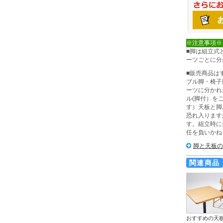
※注意事項※
■脚は組立式
ーツごとに分
■販売商品は
ブル脚・椅子
ーツに分かれ
ル(脚付）を
す）天板と脚
恐れ入ります
す。組立時に
任を負いかね
脚と天板の
関連商品
おすすめの天