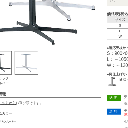
い。
価格表(税込
サイズ
S
L
W
●適応天板サ
S：900×6
L：～1050
W：～120
●脚仕上げサ
ラック
50
ルバー
情報
受
納期
こちらから
お選び頂けます。
※
チ
送料
ムカラー
送
ク/シルバー
4