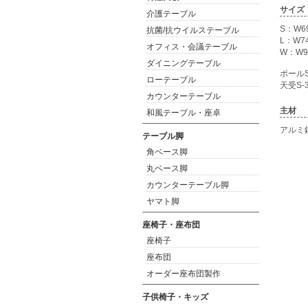
サイズ
介護テーブル
S：W6
抗菌/抗ウイルステーブル
L：W7
オフィス・会議テーブル
W：W9
ダイニングテーブル
ポールS
ローテーブル
天受S-3
カウンターテーブル
主材
和風テーブル・座卓
アルミ
テーブル脚
角ベース脚
丸ベース脚
カウンターテーブル脚
ヤマト脚
座椅子・座布団
座椅子
座布団
オーダー座布団製作
子供椅子・キッズ