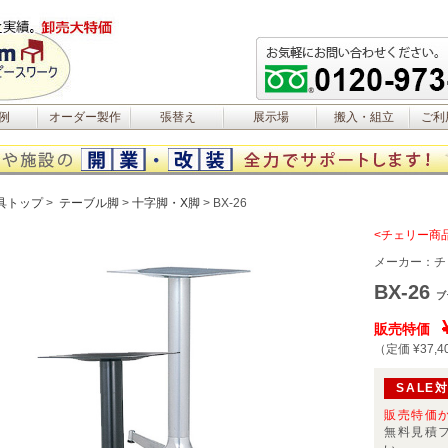
例
オーダー製作
張替え
展示場
搬入・組立
ご利
具トップ
テーブル脚
十字脚・X脚
BX-26
<チェリー商
メーカー：
チ
BX-26
ブ
販売特価
（定価 ¥37,4
SALE
販売特価
無料見積