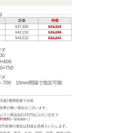
)
定価
特価
¥37,400
¥24,310
¥40,150
¥26,098
¥49,610
¥32,247
イズ
00
×600
0×750
イズ
0～700 10mm間隔で指定可能
注後2週間前後で出荷
在庫が無い場合がございます。
ェリー商品合計4万円以上のご注文で
料無料
(一部地域除く)
万円未満の場合は別途お見積りいたします。