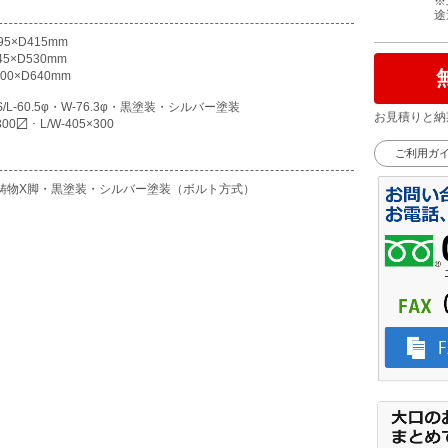
※
途
95×D415mm
45×D530mm
00×D640mm
/L-60.5φ・W-76.3φ・黒塗装・シルバー塗装
お見積りと納
00〼・L/W-405×300
ご利用ガ
鋳物X脚・黒塗装・シルバー塗装（ボルト方式）