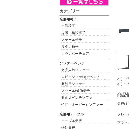
カテゴリー
業務用椅子
木製椅子
介護・施設椅子
スチール椅子
ラタン椅子
カウンターチェア
ソファー/ベンチ
激安人気ソファー
ロビーソファ/待合ベンチ
左）ブ
業務用ソファー
右）シ
スツール/補助椅子
商品
飲食店ベンチソファ
天板は
特注（オーダー）ソファー
業務用テーブル
フレー
テーブル天板
ブラッ
特注天板