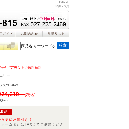
BX-26
十字脚・X脚
用ガイド
お問合わせ
見積リスト
品合計4万円以上で送料無料>
ェリー
ラック/シルバー
¥24,310～
(税込)
00～
）
対象品
から更にお値引き！
フォームまたはFAXにてご依頼くださ