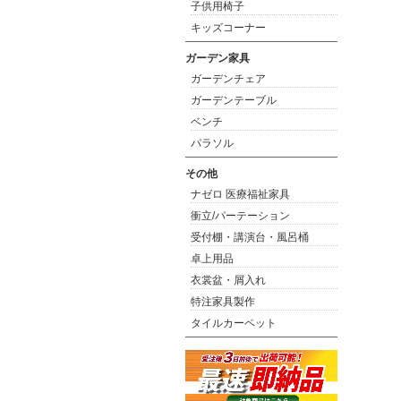
子供用椅子
キッズコーナー
ガーデン家具
ガーデンチェア
ガーデンテーブル
ベンチ
パラソル
その他
ナゼロ 医療福祉家具
衝立/パーテーション
受付棚・講演台・風呂桶
卓上用品
衣裳盆・屑入れ
特注家具製作
タイルカーペット