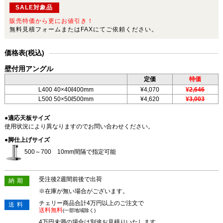
SALE対象品
販売特価から更にお値引き！
無料見積フォームまたはFAXにてご依頼ください。
価格表(税込)
壁付用アングル
定価
特価
L400 40×40ℓ400mm
¥4,070
¥2,646
L500 50×50ℓ500mm
¥4,620
¥3,003
●適応天板サイズ
使用状況により異なりますのでお問い合わせください。
●脚仕上げサイズ
500～700 10mm間隔で指定可能
受注後2週間前後で出荷
納期
※在庫が無い場合がございます。
チェリー商品合計4万円以上のご注文で
送料
送料無料
(一部地域除く)
4万円未満の場合は別途お見積りいたします。