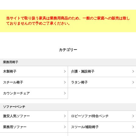
当サイトで取り扱う家具は業務用商品のため、一般のご家庭への販売は致し
ておりませんので予めご了承ください。
カテゴリー
業務用椅子
木製椅子
介護・施設椅子
スチール椅子
ラタン椅子
カウンターチェア
ソファー/ベンチ
激安人気ソファー
ロビーソファ/待合ベンチ
業務用ソファー
スツール/補助椅子