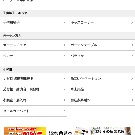
子供椅子・キッズ
子供用椅子
キッズコーナー
ガーデン家具
ガーデンチェア
ガーデンテーブル
ベンチ
パラソル
その他
ナゼロ 医療福祉家具
衝立/パーテーション
受付棚・講演台・風呂桶
卓上用品
衣裳盆・屑入れ
特注家具製作
タイルカーペット