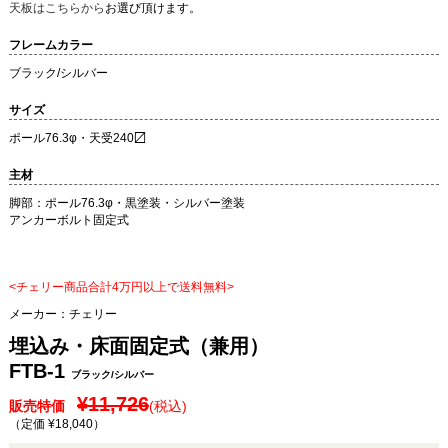
天板はこちらから
お選び頂けます。
フレームカラー
ブラック/シルバー
サイズ
ポール76.3φ・天受240〼
主材
脚部：ポール76.3φ・黒塗装・シルバー塗装
アンカーボルト固定式
<チェリー商品合計4万円以上で送料無料>
メーカー：
チェリー
埋込み・床面固定式（兼用）
FTB-1
ブラック/シルバー
¥11,726
販売特価
(税込)
（定価 ¥18,040
）