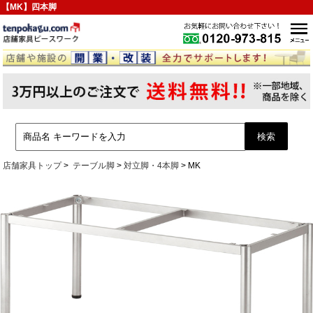
【MK】四本脚
店舗家具トップ
テーブル脚
対立脚・4本脚
MK