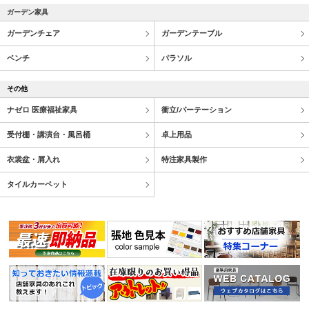
ガーデン家具
ガーデンチェア
ガーデンテーブル
ベンチ
パラソル
その他
ナゼロ 医療福祉家具
衝立/パーテーション
受付棚・講演台・風呂桶
卓上用品
衣裳盆・屑入れ
特注家具製作
タイルカーペット