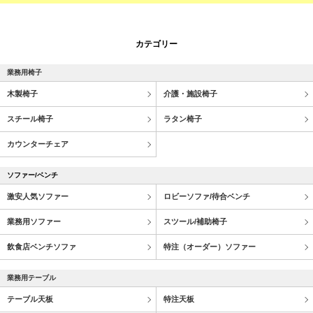
カテゴリー
業務用椅子
木製椅子
介護・施設椅子
スチール椅子
ラタン椅子
カウンターチェア
ソファー/ベンチ
激安人気ソファー
ロビーソファ/待合ベンチ
業務用ソファー
スツール/補助椅子
飲食店ベンチソファ
特注（オーダー）ソファー
業務用テーブル
テーブル天板
特注天板