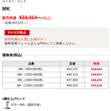
メーカー：
クレス
MK
¥23,414～
販売特価
(税込)
（定価 ¥42,570～
）
SALE対象品
販売特価から更にお値引き！
無料見積フォームまたはFAXにてご依頼ください。
価格表(税込)
品番
定価
特価
MK（900×900用）
¥42,570
¥23,414
MK（1500×900用）
¥46,310
¥25,471
MK（1800×900用）
¥47,960
¥26,378
MK（2100×1100用）
¥58,410
¥32,126
●脚仕上げサイズ
670～695（調節可能）