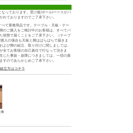
となっております。受け板/ポール/ベースがパ
かれておりますのでご了承下さい。
すべて業務用品です。テーブル・天板・テー
脚のご購入をご検討中のお客様は、すべてパ
た状態で届くことをご了承下さい。（テーブ
ご購入の場合も天板と脚はばらばらで届きま
および脚の組立、取り付けに関しましては、
が全てお客様の自己責任で行なって頂きま
生じた事故・故障につきましては、一切の責
ますのであらかじめご了承下さい。
組立方はコチラ
飲食