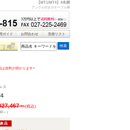
【MT1/MT4】4本脚
アングル付きのテーブル脚
用ガイド
お問合わせ
見積リスト
品は送料が掛かります>
レス
4
¥27,467～
(税込)
40～
）
対象品