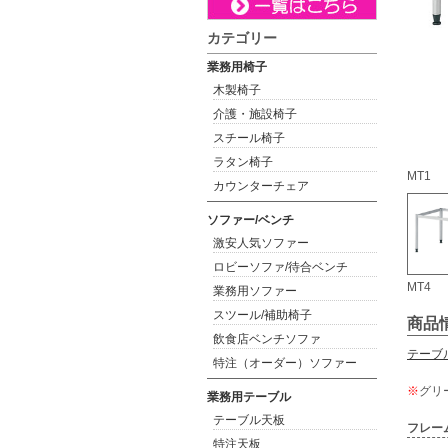
カテゴリー
業務用椅子
木製椅子
介護・施設椅子
スチール椅子
ラタン椅子
MT1
カウンターチェア
ソファー/ベンチ
激安人気ソファー
ロビーソファ/待合ベンチ
MT4
業務用ソファー
スツール/補助椅子
商品
飲食店ベンチソファ
テーブ
特注（オーダー）ソファー
※
グリ
業務用テーブル
テーブル天板
フレー
特注天板