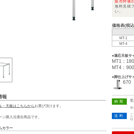
販売特価
無料見積
い。
価格表(税込
MT-1
MT-4
●適応天板サ
MT1：180
MT4：900
●脚仕上げサ
670
情報
受
納期
ル・天板はこちらから
お選び頂けます。
※
こ
送料
ーン購入法適合商品です。
り
ムカラー