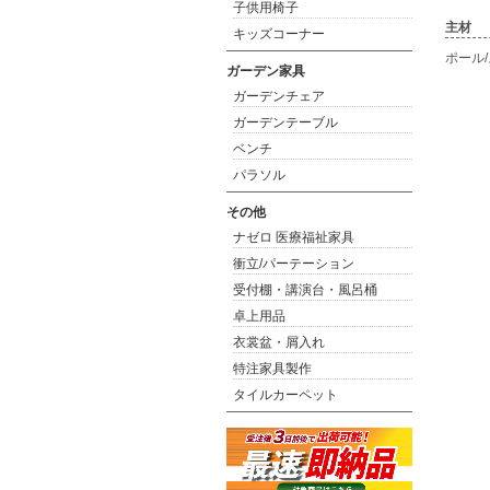
子供用椅子
主材
キッズコーナー
ポール
ガーデン家具
ガーデンチェア
ガーデンテーブル
ベンチ
パラソル
その他
ナゼロ 医療福祉家具
衝立/パーテーション
受付棚・講演台・風呂桶
卓上用品
衣裳盆・屑入れ
特注家具製作
タイルカーペット