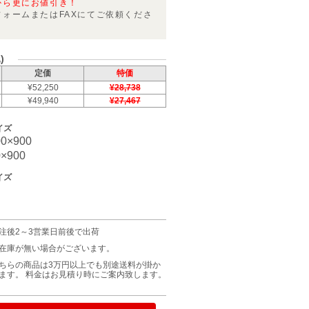
から更にお値引き！
フォームまたはFAXにてご依頼くださ
)
定価
特価
¥52,250
¥28,738
¥49,940
¥27,467
イズ
0×900
×900
イズ
注後2～3営業日前後で出荷
在庫が無い場合がございます。
ちらの商品は3万円以上でも別途送料が掛か
ます。 料金はお見積り時にご案内致します。