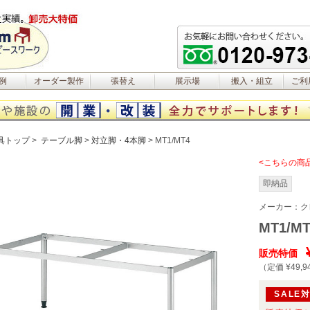
例
オーダー製作
張替え
展示場
搬入・組立
ご利
具トップ
テーブル脚
対立脚・4本脚
MT1/MT4
<こちらの商
即納品
メーカー：
ク
MT1/MT
販売特価
（定価 ¥49,9
SALE