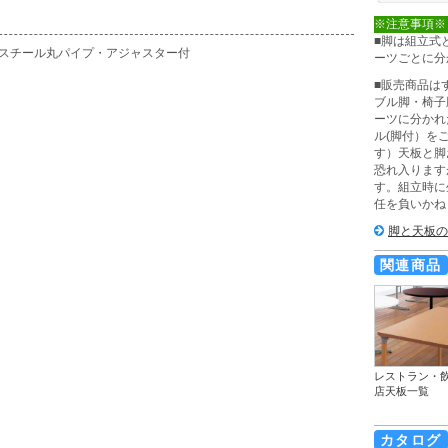
※注意事項※
■脚は組立式
/スチール丸パイプ・アジャスター付
ーツごとに分
■販売商品は
ブル脚・椅子
ーツに分かれ
ル(脚付）を
す）天板と脚
恐れ入ります
す。組立時に
任を負いかね
脚と天板の
関連商品
レストラン・
店天板一覧
カタログ