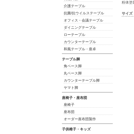
粉体塗
介護テーブル
抗菌/抗ウイルステーブル
サイズ
オフィス・会議テーブル
ダイニングテーブル
ローテーブル
カウンターテーブル
和風テーブル・座卓
テーブル脚
角ベース脚
丸ベース脚
カウンターテーブル脚
ヤマト脚
座椅子・座布団
座椅子
座布団
オーダー座布団製作
子供椅子・キッズ