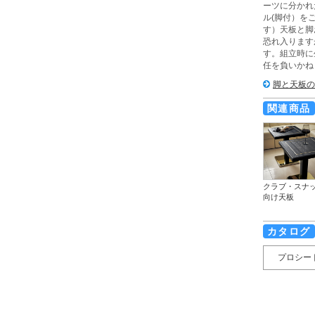
ーツに分かれ
ル(脚付）を
す）天板と脚
恐れ入ります
す。組立時に
任を負いかね
脚と天板の
関連商品
クラブ・スナ
向け天板
カタログ
プロシー