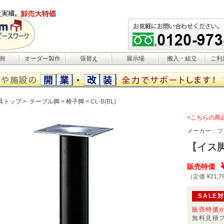
例
オーダー製作
張替え
展示場
搬入・組立
ご利
具トップ
テーブル脚
椅子脚
CL-B(BL)
<こちらの商
メーカー：
プ
【イス脚】
販売特価
（定価 ¥21,7
SALE
販売特価
無料見積