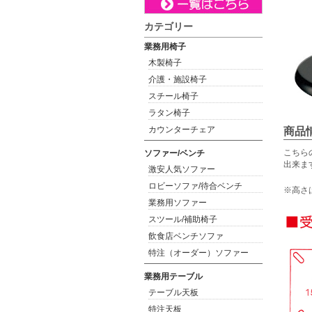
カテゴリー
業務用椅子
木製椅子
介護・施設椅子
スチール椅子
ラタン椅子
カウンターチェア
商品
こちら
ソファー/ベンチ
出来ま
激安人気ソファー
ロビーソファ/待合ベンチ
※高さ
業務用ソファー
スツール/補助椅子
飲食店ベンチソファ
特注（オーダー）ソファー
業務用テーブル
テーブル天板
特注天板