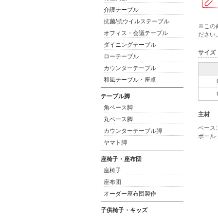
介護テーブル
抗菌/抗ウイルステーブル
※この
オフィス・会議テーブル
ださい
ダイニングテーブル
サイズ
ローテーブル
カウンターテーブル
和風テーブル・座卓
テーブル脚
角ベース脚
主材
丸ベース脚
ベース
カウンターテーブル脚
ポール:
ヤマト脚
座椅子・座布団
座椅子
座布団
オーダー座布団製作
子供椅子・キッズ