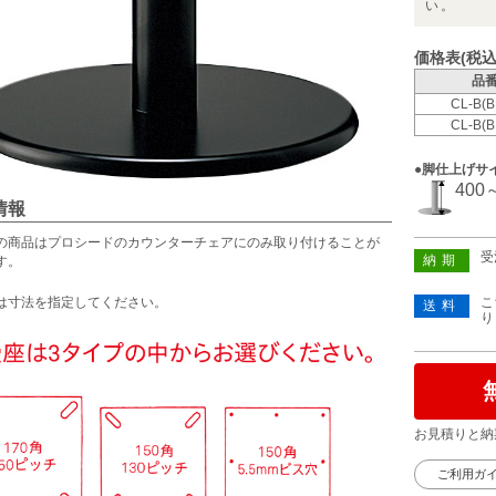
い。
価格表(税込
品
CL-B(B
CL-B(B
●脚仕上げサ
400
情報
の商品はプロシードのカウンターチェアにのみ取り付けることが
受
納期
す。
は寸法を指定してください。
こ
送料
り
お見積りと納
ご利用ガ