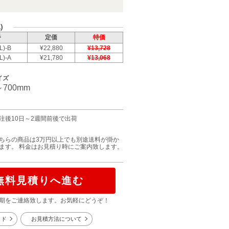
)
番
定価
特価
L)-B
¥22,880
¥13,728
L)-A
¥21,780
¥13,068
イズ
～700
mm
注後10日～2週間前後で出荷
ちらの商品は3万円以上でも別途送料が掛か
ます。 料金はお見積り時にご案内致します。
無料見積りへ進む
期をご連絡致します。お気軽にどうぞ！
イド
お見積方法について