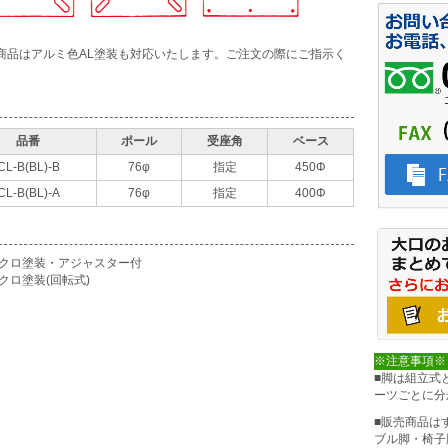
商品はアルミ色AL塗装も対応いたします。ご注文の際にご指示く
。
品番
ポール
受座角
ベース
CL-B(BL)-B
76φ
指定
450Φ
CL-B(BL)-A
76φ
指定
400Φ
:クロ塗装・アジャスター付
クロ塗装(回転式)
※注意事項※
■脚は組立式
ーツごとに分
■販売商品は
ブル脚・椅子