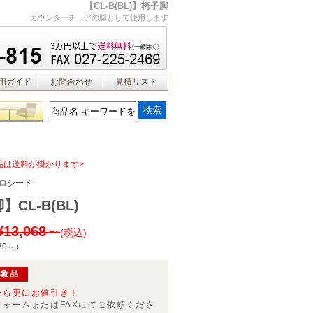
【CL-B(BL)】椅子脚
カウンターチェアの脚として使用します
用ガイド
お問合わせ
見積リスト
品は送料が掛かります>
ロシード
CL-B(BL)
¥13,068～
(税込)
80～
）
対象品
から更にお値引き！
フォームまたはFAXにてご依頼くださ