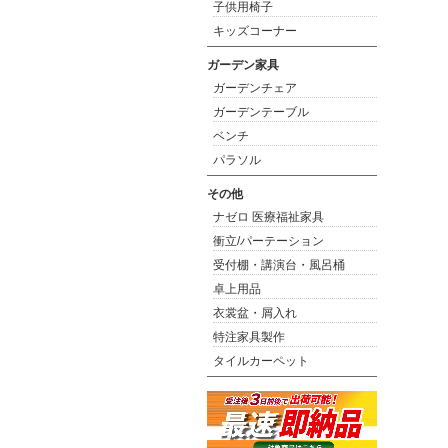
子供用椅子
キッズコーナー
ガーデン家具
ガーデンチェア
ガーデンテーブル
ベンチ
パラソル
その他
ナゼロ 医療福祉家具
衝立/パーテーション
受付棚・講演台・風呂桶
卓上用品
衣裳盆・屑入れ
特注家具製作
タイルカーペット