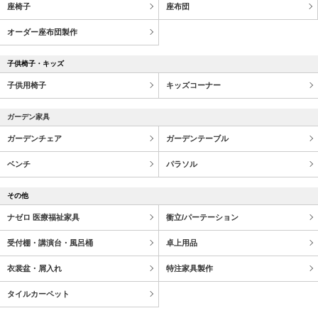
座椅子
座布団
オーダー座布団製作
子供椅子・キッズ
子供用椅子
キッズコーナー
ガーデン家具
ガーデンチェア
ガーデンテーブル
ベンチ
パラソル
その他
ナゼロ 医療福祉家具
衝立/パーテーション
受付棚・講演台・風呂桶
卓上用品
衣裳盆・屑入れ
特注家具製作
タイルカーペット