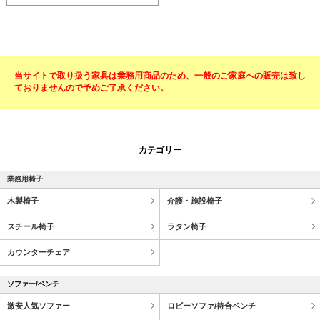
当サイトで取り扱う家具は業務用商品のため、一般のご家庭への販売は致し
ておりませんので予めご了承ください。
カテゴリー
業務用椅子
木製椅子
介護・施設椅子
スチール椅子
ラタン椅子
カウンターチェア
ソファー/ベンチ
激安人気ソファー
ロビーソファ/待合ベンチ