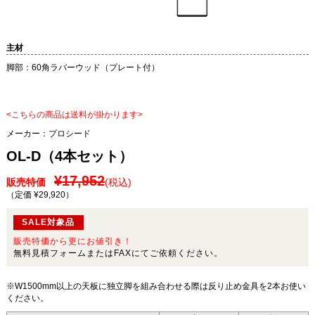
主材
脚部：60角ラバーウッド（プレート付）
<こちらの商品は送料が掛かります>
メーカー：
プロシード
OL-D（4本セット）
¥17,952
販売特価
(税込)
（定価 ¥29,920
）
SALE対象品
販売特価から更にお値引き！
無料見積フォームまたはFAXにてご依頼ください。
※W1500mm以上の天板に独立脚を組み合わせる際は反り止め金具を2本お使い
ください。