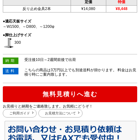
定価
特価
反り止め金具2本
¥14,080
¥8,448
●適応天板サイズ
～W1500、～D800、～1200φ
●脚仕上げサイズ
300
受注後10日～2週間前後で出荷
納期
こちらの商品は3万円以上でも別途送料が掛かります。 料金はお見
送料
積り時にご案内致します。
無料見積りへ進む
お見積りと納期をご連絡致します。お気軽にどうぞ！
ご利用ガイド
お見積方法について